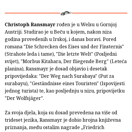
Christoph Ransmayr
rođen je u Welsu u Gornjoj
Austriji. Studirao je u Beču u kojem, nakon niza
godina provedenih u Irskoj, i danas boravi. Pored
romana "Die Schrecken des Eises und der Finsternis"
(Strahote leda i tame), "Die letzte Welt" (Posljedni
svijet), "Morbus Kitahara, Der fliegende Berg" (Leteća
planina), Ransmayr je dosad objavio i desetak
pripovijedaka: "Der Weg nach Surabaya" (Put za
surabayu), "Geständnisse eines Touristen" (Ispovijesti
jednog turista) te, kao posljednju u nizu, pripovijetku
"Der Wolfsjäger".
Za svoja djela, koja su dosad prevedena na više od
trideset jezika, Ransmayr je dobio brojna književna
priznanja, među ostalim nagrade „Friedrich