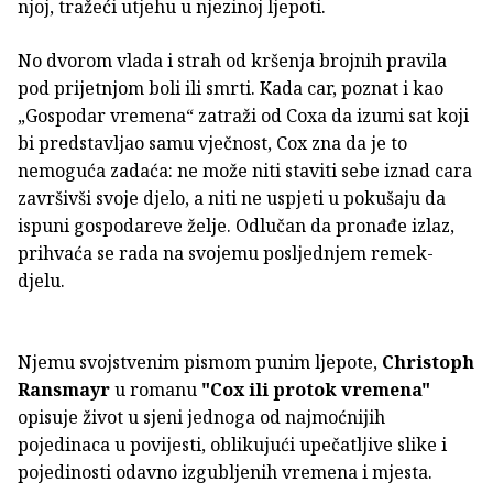
njoj, tražeći utjehu u njezinoj ljepoti.
No dvorom vlada i strah od kršenja brojnih pravila
pod prijetnjom boli ili smrti. Kada car, poznat i kao
„Gospodar vremena“ zatraži od Coxa da izumi sat koji
bi predstavljao samu vječnost, Cox zna da je to
nemoguća zadaća: ne može niti staviti sebe iznad cara
završivši svoje djelo, a niti ne uspjeti u pokušaju da
ispuni gospodareve želje. Odlučan da pronađe izlaz,
prihvaća se rada na svojemu posljednjem remek-
djelu.
Njemu svojstvenim pismom punim ljepote,
Christoph
Ransmayr
u romanu
"Cox ili protok vremena"
opisuje život u sjeni jednoga od najmoćnijih
pojedinaca u povijesti, oblikujući upečatljive slike i
pojedinosti odavno izgubljenih vremena i mjesta.