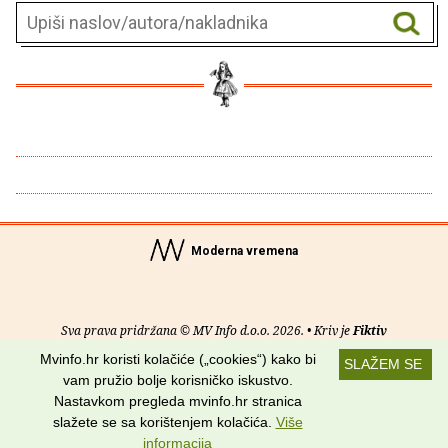
Moderna vremena
Sva prava pridržana © MV Info d.o.o. 2026. • Kriv je
Fiktiv
Mvinfo.hr koristi kolačiće („cookies“) kako bi
SLAŽEM SE
O nama
•
Pomoć
•
Uvjeti korištenja
•
RSS kanali
vam pružio bolje korisničko iskustvo.
Nastavkom pregleda mvinfo.hr stranica
Potraži nas na:
slažete se sa korištenjem kolačića.
Više
informacija