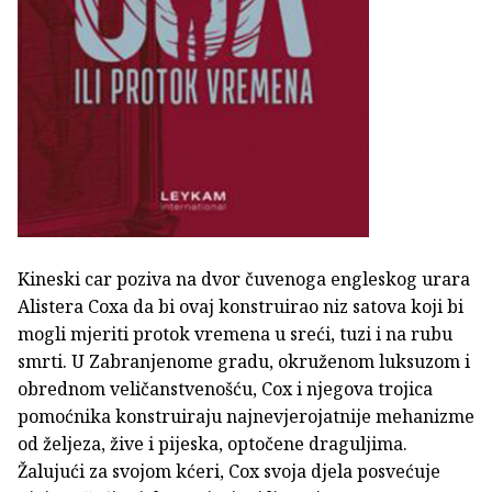
Kineski car poziva na dvor čuvenoga engleskog urara
Alistera Coxa da bi ovaj konstruirao niz satova koji bi
mogli mjeriti protok vremena u sreći, tuzi i na rubu
smrti. U Zabranjenome gradu, okruženom luksuzom i
obrednom veličanstvenošću, Cox i njegova trojica
pomoćnika konstruiraju najnevjerojatnije mehanizme
od željeza, žive i pijeska, optočene draguljima.
Žalujući za svojom kćeri, Cox svoja djela posvećuje