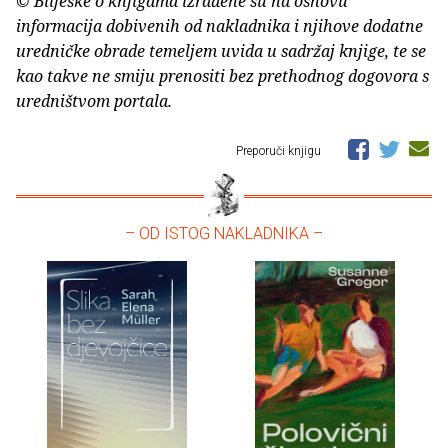
© Bilješke o knjigama izrađene su na osnovu
informacija dobivenih od nakladnika i njihove dodatne
uredničke obrade temeljem uvida u sadržaj knjige, te se
kao takve ne smiju prenositi bez prethodnog dogovora s
uredništvom portala.
Preporuči knjigu
– OD ISTOG NAKLADNIKA –