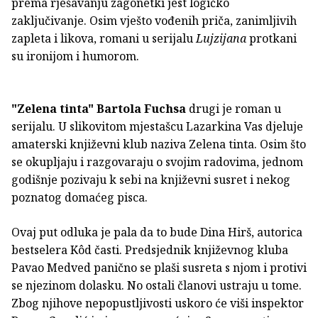
prema rješavanju zagonetki jest logičko
zaključivanje. Osim vješto vođenih priča, zanimljivih
zapleta i likova, romani u serijalu
Lujzijana
protkani
su ironijom i humorom.
"Zelena tinta"
Bartola Fuchsa
drugi je roman u
serijalu. U slikovitom mjestašcu Lazarkina Vas djeluje
amaterski književni klub naziva Zelena tinta. Osim što
se okupljaju i razgovaraju o svojim radovima, jednom
godišnje pozivaju k sebi na književni susret i nekog
poznatog domaćeg pisca.
Ovaj put odluka je pala da to bude Dina Hirš, autorica
bestselera Kôd časti. Predsjednik književnog kluba
Pavao Medved panično se plaši susreta s njom i protivi
se njezinom dolasku. No ostali članovi ustraju u tome.
Zbog njihove nepopustljivosti uskoro će viši inspektor