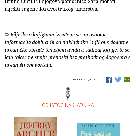
Bruno Cuculić i njegova pomoćnica Sara morati
riješiti zagonetku dvostrukog umorstva...
© Bilješke o knjigama izrađene su na osnovu
informacija dobivenih od nakladnika i njihove dodatne
uredničke obrade temeljem uvida u sadržaj knjige, te se
kao takve ne smiju prenositi bez prethodnog dogovora s
uredništvom portala.
Preporuči knjigu
– OD ISTOG NAKLADNIKA –