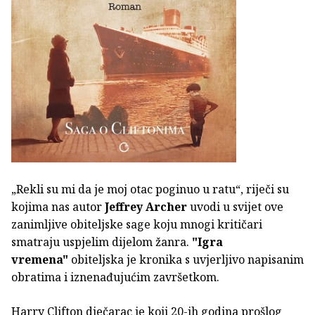
„Rekli su mi da je moj otac poginuo u ratu“, riječi su
kojima nas autor
Jeffrey Archer
uvodi u svijet ove
zanimljive obiteljske sage koju mnogi kritičari
smatraju uspjelim dijelom žanra.
"Igra
vremena"
obiteljska je kronika s uvjerljivo napisanim
obratima i iznenađujućim završetkom.
Harry Clifton dječarac je koji 20-ih godina prošlog