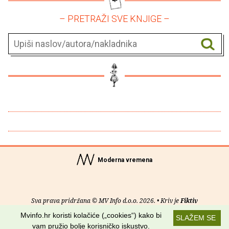
– PRETRAŽI SVE KNJIGE –
Moderna vremena
Sva prava pridržana © MV Info d.o.o. 2026. • Kriv je
Fiktiv
Mvinfo.hr koristi kolačiće („cookies“) kako bi
SLAŽEM SE
O nama
•
Pomoć
•
Uvjeti korištenja
•
RSS kanali
vam pružio bolje korisničko iskustvo.