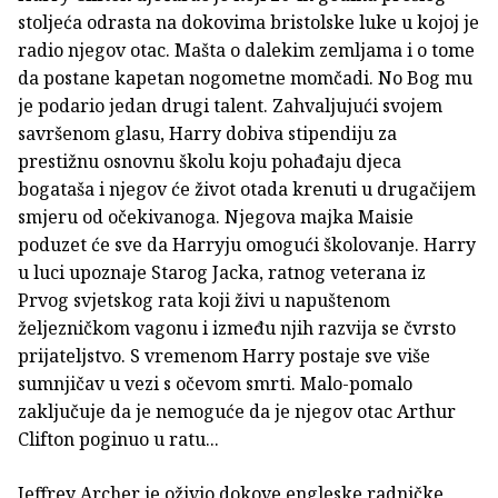
stoljeća odrasta na dokovima bristolske luke u kojoj je
radio njegov otac. Mašta o dalekim zemljama i o tome
da postane kapetan nogometne momčadi. No Bog mu
je podario jedan drugi talent. Zahvaljujući svojem
savršenom glasu, Harry dobiva stipendiju za
prestižnu osnovnu školu koju pohađaju djeca
bogataša i njegov će život otada krenuti u drugačijem
smjeru od očekivanoga. Njegova majka Maisie
poduzet će sve da Harryju omogući školovanje. Harry
u luci upoznaje Starog Jacka, ratnog veterana iz
Prvog svjetskog rata koji živi u napuštenom
željezničkom vagonu i između njih razvija se čvrsto
prijateljstvo. S vremenom Harry postaje sve više
sumnjičav u vezi s očevom smrti. Malo-pomalo
zaključuje da je nemoguće da je njegov otac Arthur
Clifton poginuo u ratu...
Jeffrey Archer je oživio dokove engleske radničke