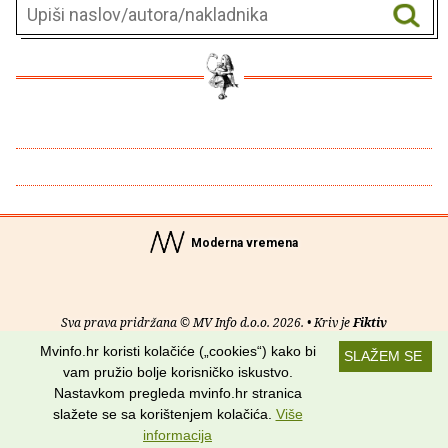
Moderna vremena
Sva prava pridržana © MV Info d.o.o. 2026. • Kriv je
Fiktiv
Mvinfo.hr koristi kolačiće („cookies“) kako bi
SLAŽEM SE
O nama
•
Pomoć
•
Uvjeti korištenja
•
RSS kanali
vam pružio bolje korisničko iskustvo.
Nastavkom pregleda mvinfo.hr stranica
Potraži nas na:
slažete se sa korištenjem kolačića.
Više
informacija