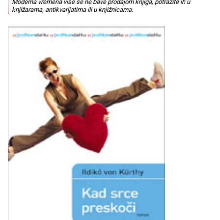
Moderna vremena više se ne bave prodajom knjiga, potražite ih u
knjižarama, antikvarijatima ili u knjižnicama.