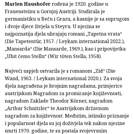
Marlen Haushofer
rođena je 1920. godine u
Frauensteinu u Gornjoj Austriji. Studirala je
germanistiku u Beču i Grazu, a kasnije je sa suprugom
i dvoje djece živjela u Steyru. U njezina se
najpoznatija djela ubrajaju romani „Tapetna vrata“
(Die Tapetentür, 1957. / Leykam international 2022.),
„Mansarda“ (Die Mansarde, 1969.), kao i pripovijetka
„Ubit ćemo Stellu“ (Wir töten Stella, 1958).
Najveći uspjeh ostvarila je s romanom „Zid“ (Die
Wand, 1963. / Leykam international 2020.). Za svoja
djela nagrađena je brojnim nagradama, primjerice
austrijskom Nagradom za promicanje književnosti,
nagradom Zaklade Theodor Körner, nagradom
„Arthur Schnitzler“ te Austrijskom državnom
nagradom za književnost. Međutim, istinsko priznanje
i popularnost djela su joj doživjela tek nakon njezine
smrti 1970. godine, te su postala svojevrsnim