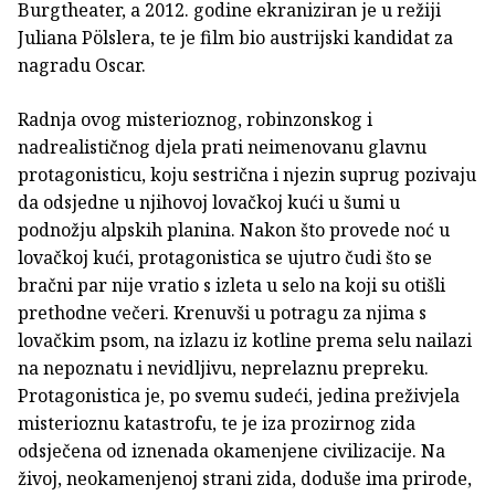
Burgtheater, a 2012. godine ekraniziran je u režiji
Juliana Pölslera, te je film bio austrijski kandidat za
nagradu Oscar.
Radnja ovog misterioznog, robinzonskog i
nadrealističnog djela prati neimenovanu glavnu
protagonisticu, koju sestrična i njezin suprug pozivaju
da odsjedne u njihovoj lovačkoj kući u šumi u
podnožju alpskih planina. Nakon što provede noć u
lovačkoj kući, protagonistica se ujutro čudi što se
bračni par nije vratio s izleta u selo na koji su otišli
prethodne večeri. Krenuvši u potragu za njima s
lovačkim psom, na izlazu iz kotline prema selu nailazi
na nepoznatu i nevidljivu, neprelaznu prepreku.
Protagonistica je, po svemu sudeći, jedina preživjela
misterioznu katastrofu, te je iza prozirnog zida
odsječena od iznenada okamenjene civilizacije. Na
živoj, neokamenjenoj strani zida, doduše ima prirode,