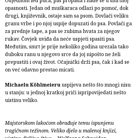
Odjednom led puca, pas propada i nađe se u smrtnoj
opasnosti. Jedan od muškaraca odlazi po pomoć, dok
drugi, književnik, ostaje sam sa psom. Dovlači veliku
granu vrbe i po njoj uspije dopuzati do psa. Povlači ga
za prednje šape, a pas se zubima hvata za njegov
rukav. Čovjek uviđa da neće uspjeti spasiti psa.
Međutim, smrt je prije nekoliko godina urezala tako
duboku ranu u njegovo srce da joj nipošto ne želi
prepustiti i ovaj život. Očajnički drži psa, čak i kad se
on već odavno prestao micati.
Michaelu Köhlmeieru
uspijeva nešto što mnogi nisu
u stanju: u jednoj kratkoj priči ispripovijedati nešto
uistinu veliko.
Majstorskom lakoćom obrađuje temu ispunjenu
tragičnom težinom. Veliko djelo u malenoj knjizi,