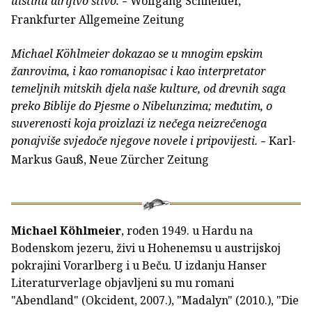
uistinu dirljivo štivo.
Wolfgang Schneider,
–
Frankfurter Allgemeine Zeitung
Michael Köhlmeier dokazao se u mnogim epskim
žanrovima, i kao romanopisac i kao interpretator
temeljnih mitskih djela naše kulture, od drevnih saga
preko Biblije do Pjesme o Nibelunzima; međutim, o
suverenosti koja proizlazi iz nečega neizrečenoga
ponajviše svjedoče njegove novele i pripovijesti.
Karl-
–
Markus Gauß, Neue Zürcher Zeitung
Michael Köhlmeier
, rođen 1949. u Hardu na
Bodenskom jezeru, živi u Hohenemsu u austrijskoj
pokrajini Vorarlberg i u Beču. U izdanju Hanser
Literaturverlage objavljeni su mu romani
"Abendland" (Okcident, 2007.), "Madalyn" (2010.), "Die