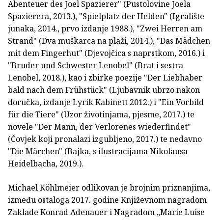
Abenteuer des Joel Spazierer" (Pustolovine Joela
Spazierera, 2013.), "Spielplatz der Helden" (Igralište
junaka, 2014., prvo izdanje 1988.), "Zwei Herren am
Strand" (Dva muškarca na plaži, 2014.), "Das Mädchen
mit dem Fingerhut" (Djevojčica s naprstkom, 2016.) i
"Bruder und Schwester Lenobel" (Brat i sestra
Lenobel, 2018.), kao i zbirke poezije "Der Liebhaber
bald nach dem Frühstück" (Ljubavnik ubrzo nakon
doručka, izdanje Lyrik Kabinett 2012.) i "Ein Vorbild
für die Tiere" (Uzor životinjama, pjesme, 2017.) te
novele "Der Mann, der Verlorenes wiederfindet"
(Čovjek koji pronalazi izgubljeno, 2017.) te nedavno
"Die Märchen" (Bajka, s ilustracijama Nikolausa
Heidelbacha, 2019.).
Michael Köhlmeier odlikovan je brojnim priznanjima,
između ostaloga 2017. godine Književnom nagradom
Zaklade Konrad Adenauer i Nagradom „Marie Luise