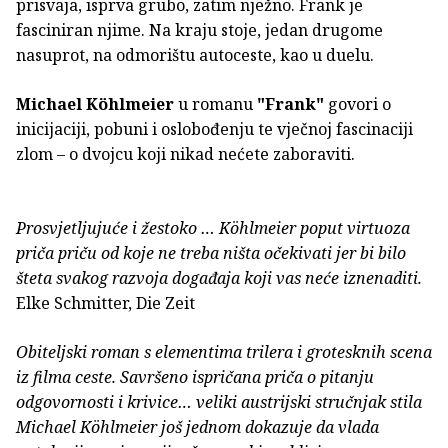
prisvaja, isprva grubo, zatim nježno. Frank je
fasciniran njime. Na kraju stoje, jedan drugome
nasuprot, na odmorištu autoceste, kao u duelu.
Michael Köhlmeier
u romanu
"Frank"
govori o
inicijaciji, pobuni i oslobođenju te vječnoj fascinaciji
zlom – o dvojcu koji nikad nećete zaboraviti.
Prosvjetljujuće i žestoko … Köhlmeier poput virtuoza
priča priču od koje ne treba ništa očekivati jer bi bilo
šteta svakog razvoja događaja koji vas neće iznenaditi.
Elke Schmitter, Die Zeit
Obiteljski roman s elementima trilera i grotesknih scena
iz filma ceste. Savršeno ispričana priča o pitanju
odgovornosti i krivice… veliki austrijski stručnjak stila
Michael Köhlmeier još jednom dokazuje da vlada