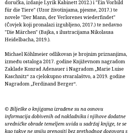
doručka, izdanje Lyrik Kabinett 2012.) i "Ein Vorbild
für die Tiere" (Uzor životinjama, pjesme, 2017.) te
novele "Der Mann, der Verlorenes wiederfindet"
(Čovjek koji pronalazi izgubljeno, 2017.) te nedavno
"Die Märchen" (Bajka, s ilustracijama Nikolausa
Heidelbacha, 2019.).
Michael Köhlmeier odlikovan je brojnim priznanjima,
između ostaloga 2017. godine Književnom nagradom
Zaklade Konrad Adenauer i Nagradom „Marie Luise
Kaschnitz“ za cjelokupno stvaralaštvo, a 2019. godine
Nagradom „Ferdinand Berger“.
© Bilješke o knjigama izrađene su na osnovu
informacija dobivenih od nakladnika i njihove dodatne
uredničke obrade temeljem uvida u sadržaj knjige, te se
kao takve ne smiju prenositi bez prethodnog dogovora s