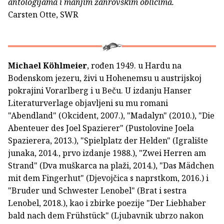
antologijama i manjim žanrovskim oblicima.
Carsten Otte, SWR
Michael Köhlmeier
, rođen 1949. u Hardu na
Bodenskom jezeru, živi u Hohenemsu u austrijskoj
pokrajini Vorarlberg i u Beču. U izdanju Hanser
Literaturverlage objavljeni su mu romani
"Abendland" (Okcident, 2007.), "Madalyn" (2010.), "Die
Abenteuer des Joel Spazierer" (Pustolovine Joela
Spazierera, 2013.), "Spielplatz der Helden" (Igralište
junaka, 2014., prvo izdanje 1988.), "Zwei Herren am
Strand" (Dva muškarca na plaži, 2014.), "Das Mädchen
mit dem Fingerhut" (Djevojčica s naprstkom, 2016.) i
"Bruder und Schwester Lenobel" (Brat i sestra
Lenobel, 2018.), kao i zbirke poezije "Der Liebhaber
bald nach dem Frühstück" (Ljubavnik ubrzo nakon