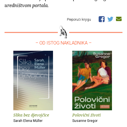
uredništvom portala.
Preporuči knjigu
– OD ISTOG NAKLADNIKA –
Slika bez djevojčice
Polovični životi
Sarah Elena Müller
Susanne Gregor