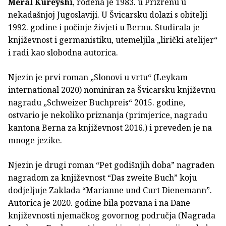
Meral Kureyshi
, rođena je 1983. u Prizrenu u
nekadašnjoj Jugoslaviji. U Švicarsku dolazi s obitelji
1992. godine i počinje živjeti u Bernu. Studirala je
književnost i germanistiku, utemeljila „lirički atelijer“
i radi kao slobodna autorica.
Njezin je prvi roman „Slonovi u vrtu“ (Leykam
international 2020) nominiran za Švicarsku književnu
nagradu „Schweizer Buchpreis“ 2015. godine,
ostvario je nekoliko priznanja (primjerice, nagradu
kantona Berna za književnost 2016.) i preveden je na
mnoge jezike.
Njezin je drugi roman “Pet godišnjih doba” nagrađen
nagradom za književnost “Das zweite Buch” koju
dodjeljuje Zaklada “Marianne und Curt Dienemann”.
Autorica je 2020. godine bila pozvana i na Dane
književnosti njemačkog govornog područja (Nagrada