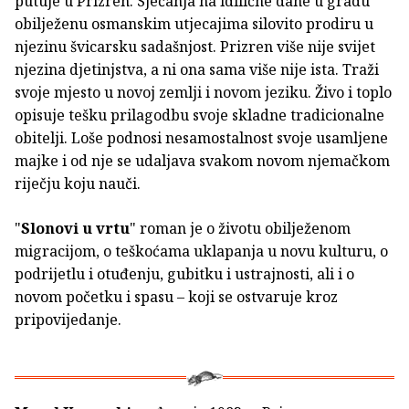
putuje u Prizren. Sjećanja na idilične dane u gradu
obilježenu osmanskim utjecajima silovito prodiru u
njezinu švicarsku sadašnjost. Prizren više nije svijet
njezina djetinjstva, a ni ona sama više nije ista. Traži
svoje mjesto u novoj zemlji i novom jeziku. Živo i toplo
opisuje tešku prilagodbu svoje skladne tradicionalne
obitelji. Loše podnosi nesamostalnost svoje usamljene
majke i od nje se udaljava svakom novom njemačkom
riječju koju nauči.
"
Slonovi u vrtu
" roman je o životu obilježenom
migracijom, o teškoćama uklapanja u novu kulturu, o
podrijetlu i otuđenju, gubitku i ustrajnosti, ali i o
novom početku i spasu – koji se ostvaruje kroz
pripovijedanje.