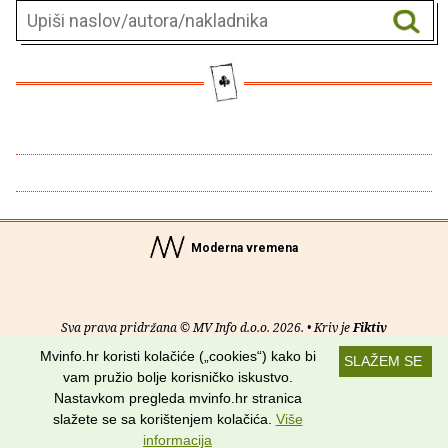
Moderna vremena
Sva prava pridržana © MV Info d.o.o. 2026. • Kriv je
Fiktiv
Mvinfo.hr koristi kolačiće („cookies“) kako bi
SLAŽEM SE
O nama
•
Pomoć
•
Uvjeti korištenja
•
RSS kanali
vam pružio bolje korisničko iskustvo.
Nastavkom pregleda mvinfo.hr stranica
Potraži nas na:
slažete se sa korištenjem kolačića.
Više
informacija