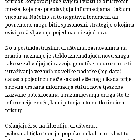
prirodu korporacijskog svijeta i vlasti te društvenih
mreža, koje nas preplavljuju informacijama i lažnim
vijestima. Načelno su to negativni fenomeni, ali
povremeno mogu biti i spasonosni, strategije o kojima
ovisi preživljavanje pojedinaca i zajednica.
No u postindustrijskim društvima, zasnovanima na
znanju, neznanje je steklo iznenađujuću novu snagu.
Iako se zahvaljujući razvoju genetike, neuroznanosti i
istraživanja vezanih uz velike podatke (big data)
danas o pojedincu može saznati više nego ikada prije,
s novim vrstama informacija stižu i nove tjeskobe
izazvane poteškoćama u razumijevanju onoga što te
informacije znače, kao i pitanja o tome tko im ima
pristup.
Oslanjajući se na filozofiju, društvenu i
psihoanalitičku teoriju, popularnu kulturu i vlastito