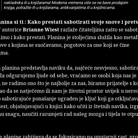
nakladnika ili u knjižarama! Moderna vremena više se ne bave prodajom
knjiga, potražite ih u knjižarama, antikvarijatima ili u knjižnicama.
nina si ti : Kako prestati sabotirati svoje snove i pretv
"
autorice
Brianne Wiest
razlaže čitateljima zašto se sabo
imo i kako prestati. Planina je stoljećima služila kao metaf
ove s kojima se suočavamo, pogotovo za one koji se čine
ima.
 planina predstavlja naviku da, najčeće nesvjesno, saboti
 da odgurujemo ljude od sebe, vraćamo se osobi koja nas je
, ne radimo ono što je najbolje za nas, biramo prijatelje s k
o da se natječemo ili nam je životni prostor uvijek u nered
 sabotirajuće ponašanje ugrađen je ključ koji ga otključava
st, objašnjavajući u knjizi kako učiti iz štetnih navika, izg
 snagu, naučiti razumjeti rad našeg mozga i tijela te otpus
e planine zahtijeva da se fokusiramo na unutarnji rast, p