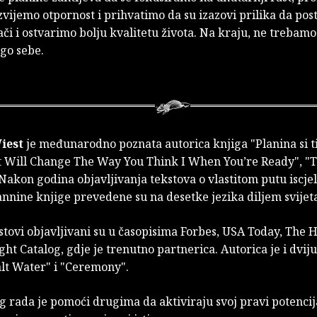
zvijemo otpornost i prihvatimo da su izazovi prilika da po
či i ostvarimo bolju kvalitetu života. Na kraju, ne trebamo
go sebe.
iest
je međunarodno poznata autorica knjiga "Planina si ti
t Will Change The Way You Think I When You’re Ready", "T
Nakon godina objavljivanja tekstova o vlastitom putu iscjel
annine knjige prevedene su na desetke jezika diljem svijet
stovi objavljivani su u časopisima Forbes, USA Today, The 
ght Catalog, gdje je trenutno partnerica. Autorica je i dviju
alt Water" i "Ceremony".
og rada je pomoći drugima da aktiviraju svoj pravi potencija