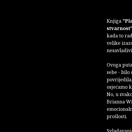
Knjiga
"Pla
stvarnost
kada to rad
velike izaz
nesavladiv
Ovoga puta
sebe - bilo
povrijedila
osjećamo ka
No, u svako
Brianna Wie
emocionalnu
prošlosti.
Svladavanj