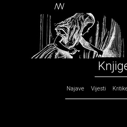
Knjig
Najave
Vijesti
Kritik