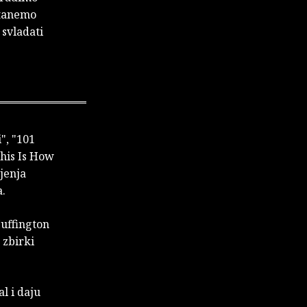
stanemo
 svladati
", "101
his Is How
jenja
a.
Huffington
 zbirki
l i daju