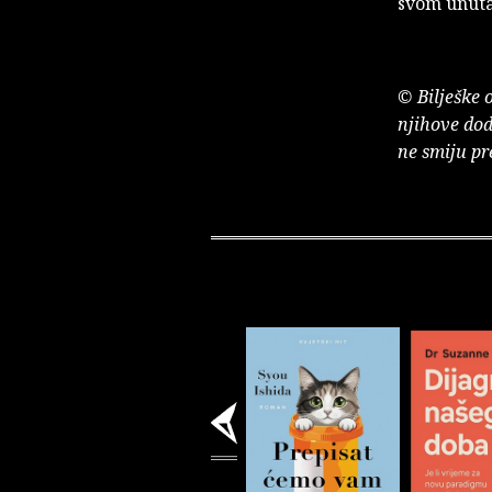
svom unuta
© Bilješke 
njihove dod
ne smiju pr