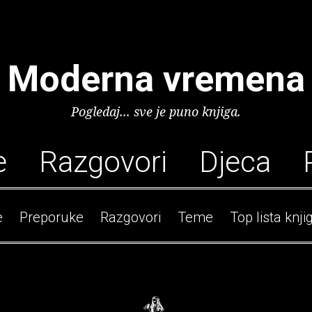
Moderna vremena
Pogledaj... sve je puno knjiga.
e
Razgovori
Djeca
e
Preporuke
Razgovori
Teme
Top lista knji