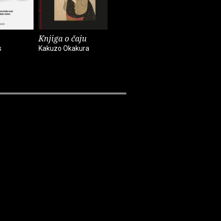
Knjiga o čaju
Mali eksperimenti
Alkemija 
s
Kakuzo Okakura
Anne-Laure Le Cunff
Suleika Ja