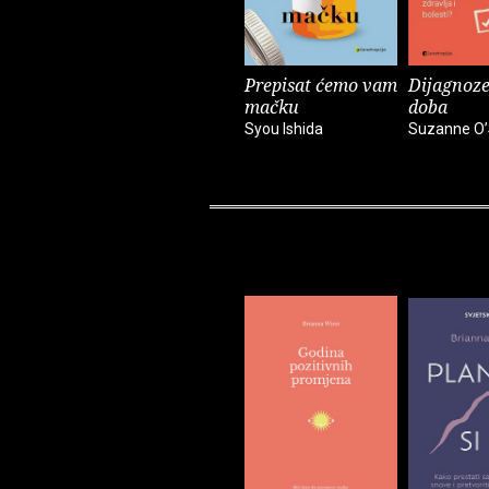
Prepisat ćemo vam
Dijagnoze
mačku
doba
Syou Ishida
Suzanne O’