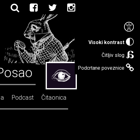
Visoki kontrast
Čitljiv slog
Posao
Podcrtane poveznice
ga
Podcast
Čitaonica