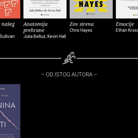
 našeg
Anatomija
Zov sirena
Emocije
prehrane
Chris Hayes
Ethan Kros
Sullivan
Julia Belluz, Kevin Hall
– OD ISTOG AUTORA –