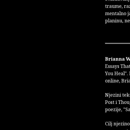
traume, ra
mentalno ja
planinu, ne
Brianna W
Essays Tha
You Heal". 
online, Bri
Njezini tek
Post i Thou
poezije, "S
Cilj njezin