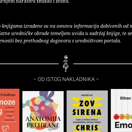
rnjem narativu smisao i istinu.
o knjigama izrađene su na osnovu informacija dobivenih od 
atne uredničke obrade temeljem uvida u sadržaj knjige, te s
enositi bez prethodnog dogovora s uredništvom portala.
– OD ISTOG NAKLADNIKA –