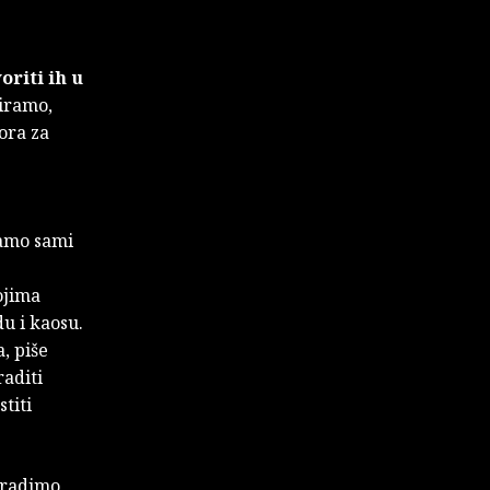
oriti ih u
tiramo,
ora za
ramo sami
ojima
u i kaosu.
, piše
raditi
titi
roradimo