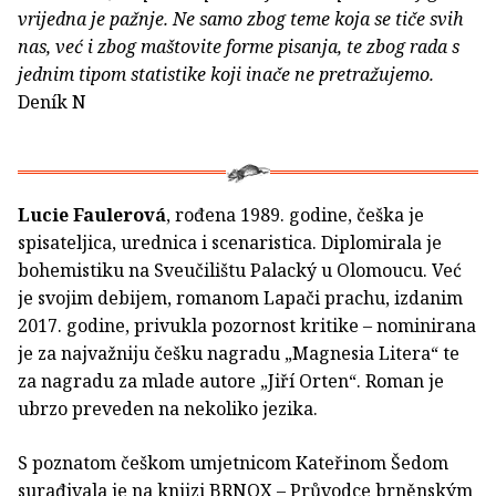
vrijedna je pažnje. Ne samo zbog teme koja se tiče svih
nas, već i zbog maštovite forme pisanja, te zbog rada s
jednim tipom statistike koji inače ne pretražujemo.
Deník N
Lucie Faulerová
, rođena 1989. godine, češka je
spisateljica, urednica i scenaristica. Diplomirala je
bohemistiku na Sveučilištu Palacký u Olomoucu. Već
je svojim debijem, romanom Lapači prachu, izdanim
2017. godine, privukla pozornost kritike – nominirana
je za najvažniju češku nagradu „Magnesia Litera“ te
za nagradu za mlade autore „Jiří Orten“. Roman je
ubrzo preveden na nekoliko jezika.
S poznatom češkom umjetnicom Kateřinom Šedom
surađivala je na knjizi BRNOX – Průvodce brněnským