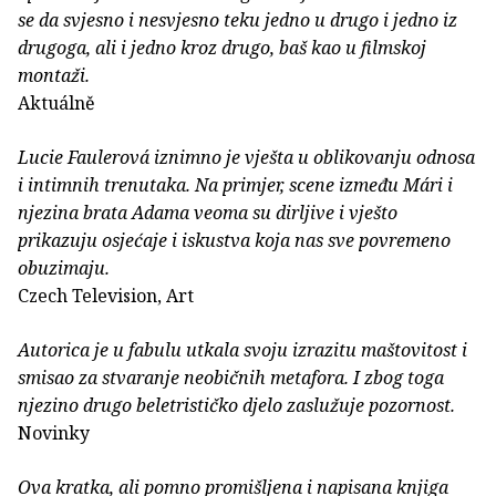
se da svjesno i nesvjesno teku jedno u drugo i jedno iz
drugoga, ali i jedno kroz drugo, baš kao u filmskoj
montaži.
Aktuálně
Lucie Faulerová iznimno je vješta u oblikovanju odnosa
i intimnih trenutaka. Na primjer, scene između Mári i
njezina brata Adama veoma su dirljive i vješto
prikazuju osjećaje i iskustva koja nas sve povremeno
obuzimaju.
Czech Television, Art
Autorica je u fabulu utkala svoju izrazitu maštovitost i
smisao za stvaranje neobičnih metafora. I zbog toga
njezino drugo beletrističko djelo zaslužuje pozornost.
Novinky
Ova kratka, ali pomno promišljena i napisana knjiga