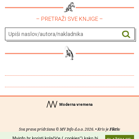
– PRETRAŽI SVE KNJIGE –
Moderna vremena
Sva prava pridržana © MV Info d.o.o. 2026. • Kriv je
Fiktiv
Mvinfo.hr koristi kolačiće („cookies“) kako bi