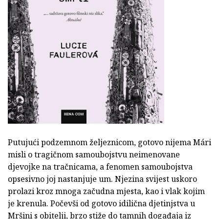
Putujući podzemnom željeznicom, gotovo nijema Mári
misli o tragičnom samoubojstvu neimenovane
djevojke na tračnicama, a fenomen samoubojstva
opsesivno joj nastanjuje um. Njezina svijest uskoro
prolazi kroz mnoga začudna mjesta, kao i vlak kojim
je krenula. Počevši od gotovo idilična djetinjstva u
Mršini s obitelji, brzo stiže do tamnih događaja iz