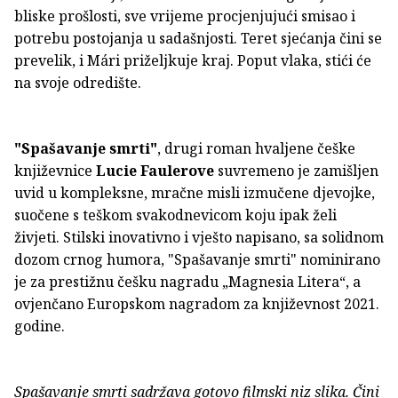
bliske prošlosti, sve vrijeme procjenjujući smisao i
potrebu postojanja u sadašnjosti. Teret sjećanja čini se
prevelik, i Mári priželjkuje kraj. Poput vlaka, stići će
na svoje odredište.
"Spašavanje smrti"
, drugi roman hvaljene češke
književnice
Lucie Faulerove
suvremeno je zamišljen
uvid u kompleksne, mračne misli izmučene djevojke,
suočene s teškom svakodnevicom koju ipak želi
živjeti. Stilski inovativno i vješto napisano, sa solidnom
dozom crnog humora, "Spašavanje smrti" nominirano
je za prestižnu češku nagradu „Magnesia Litera“, a
ovjenčano Europskom nagradom za književnost 2021.
godine.
Spašavanje smrti sadržava gotovo filmski niz slika. Čini