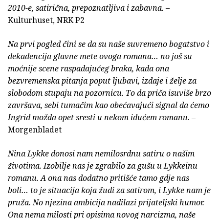
2010-e, satirična, prepoznatljiva i zabavna.
–
Kulturhuset, NRK P2
Na prvi pogled čini se da su naše suvremeno bogatstvo i
dekadencija glavne mete ovoga romana… no još su
moćnije scene raspadajućeg braka, kada ona
bezvremenska pitanja poput ljubavi, izdaje i želje za
slobodom stupaju na pozornicu. To da priča isuviše brzo
završava, sebi tumačim kao obećavajući signal da ćemo
Ingrid možda opet sresti u nekom idućem romanu.
–
Morgenbladet
Nina Lykke donosi nam nemilosrdnu satiru o našim
životima. Izobilje nas je zgrabilo za gušu u Lykkeinu
romanu. A ona nas dodatno pritišće tamo gdje nas
boli… to je situacija koja žudi za satirom, i Lykke nam je
pruža. No njezina ambicija nadilazi prijateljski humor.
Ona nema milosti pri opisima novog narcizma, naše