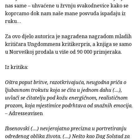
nas same – uhvaćene u žrvnju svakodnevice kako se
koprcamo dok nam naše mane posvuda ispadaju iz
ruku…
Za ovo djelo autorica je nagrađena nagradom mladih
kritičara Ungdommens kritikerpris, a knjiga se samo
u Norveškoj prodala u više od 90 000 primjeraka.
Iz kritika:
Oštra poput britve, razotkrivajuća, neugodna priča o
ljubavnom trokutu koja se čita u jednom dahu (…),
uvlači se čitatelju pod kožu energičnom, realističnom
prozom, koja mjestimice podrhtava od snažnih emocija.
– Adresseavisen
Ibsenovski (…) nevjerojatno precizna u portretiranju
određenog oblika života. (…) Nešto kao Dag Solstad za