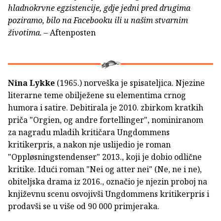
hladnokrvne egzistencije, gdje jedni pred drugima
poziramo, bilo na Facebooku ili u našim stvarnim
životima.
– Aftenposten
Nina Lykke
(1965.) norveška je spisateljica. Njezine
literarne teme obilježene su elementima crnog
humora i satire. Debitirala je 2010. zbirkom kratkih
priča "Orgien, og andre fortellinger", nominiranom
za nagradu mladih kritičara Ungdommens
kritikerpris, a nakon nje uslijedio je roman
"Oppløsningstendenser" 2013., koji je dobio odlične
kritike. Idući roman "Nei og atter nei" (Ne, ne i ne),
obiteljska drama iz 2016., označio je njezin proboj na
književnu scenu osvojivši Ungdommens kritikerpris i
prodavši se u više od 90 000 primjeraka.