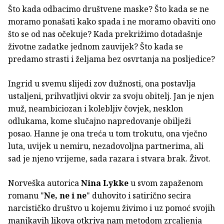
Što kada odbacimo društvene maske? Što kada se ne
moramo ponašati kako spada i ne moramo obaviti ono
što se od nas očekuje? Kada prekrižimo dotadašnje
životne zadatke jednom zauvijek? Što kada se
predamo strasti i željama bez osvrtanja na posljedice?
Ingrid u svemu slijedi zov dužnosti, ona postavlja
ustaljeni, prihvatljivi okvir za svoju obitelj. Jan je njen
muž, neambiciozan i kolebljiv čovjek, nesklon
odlukama, kome slučajno napredovanje obilježi
posao. Hanne je ona treća u tom trokutu, ona vječno
luta, uvijek u nemiru, nezadovoljna partnerima, ali
sad je njeno vrijeme, sada razara i stvara brak. Život.
Norveška autorica
Nina Lykke
u svom zapaženom
romanu "
Ne, ne i ne
" duhovito i satirično secira
narcističko društvo u kojemu živimo i uz pomoć svojih
manjkavih likova otkriva nam metodom zrcaljenja