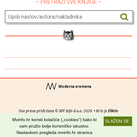
– PRETRAŽI SVE KNJIGE –
Moderna vremena
Sva prava pridržana © MV Info d.o.o. 2026. • Kriv je
Fiktiv
Mvinfo.hr koristi kolačiće („cookies“) kako bi
SLAŽEM SE
O nama
•
Pomoć
•
Uvjeti korištenja
•
RSS kanali
vam pružio bolje korisničko iskustvo.
Nastavkom pregleda mvinfo.hr stranica
Potraži nas na: