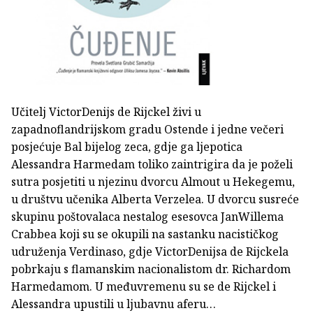
Učitelj Victor­Denijs de Rijckel živi u
zapadnoflandrijskom gradu Ostende i jedne večeri
posjećuje Bal bijelog zeca, gdje ga ljepotica
Alessandra Harmedam toliko zaintrigira da je poželi
sutra posjetiti u njezinu dvorcu Almout u Hekegemu,
u društvu učenika Alberta Verzelea. U dvorcu susreće
skupinu poštovalaca nestalog esesovca Jan­Willema
Crabbea koji su se okupili na sastanku nacističkog
udruženja Verdinaso, gdje Victor­Denijsa de Rijckela
pobrkaju s flamanskim nacionalistom dr. Richardom
Harmedamom. U međuvremenu su se de Rijckel i
Alessandra upustili u ljubavnu aferu…