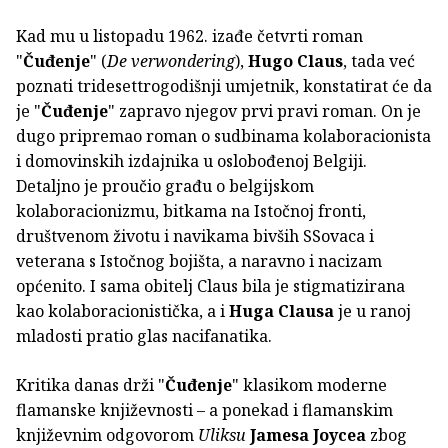
Kad mu u listopadu 1962. izađe četvrti roman
"
Čuđenje
" (
De verwondering
),
Hugo Claus
, tada već
poznati tridesettrogodišnji umjetnik, konstatirat će da
je "
Čuđenje
" zapravo njegov prvi pravi roman. On je
dugo pripremao roman o sudbinama kolaboracionista
i domovinskih izdajnika u oslobođenoj Belgiji.
Detaljno je proučio građu o belgijskom
kolaboracionizmu, bitkama na Istočnoj fronti,
društvenom životu i navikama bivših SS­ovaca i
veterana s Istočnog bojišta, a naravno i nacizam
općenito. I sama obitelj Claus bila je stigmatizirana
kao kolaboracionistička, a i
Huga Clausa
je u ranoj
mladosti pratio glas naci­fanatika.
Kritika danas drži "
Čuđenje
" klasikom moderne
flamanske književnosti – a ponekad i flamanskim
književnim odgovorom
Uliksu
Jamesa Joycea
zbog