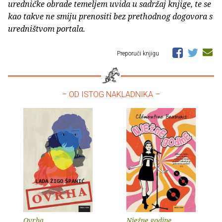
uredničke obrade temeljem uvida u sadržaj knjige, te se
kao takve ne smiju prenositi bez prethodnog dogovora s
uredništvom portala.
Preporuči knjigu
– OD ISTOG NAKLADNIKA –
Ovrha
Nježne godine