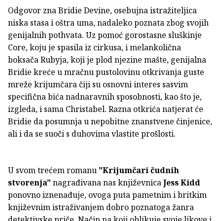
Odgovor zna Bridie Devine, osebujna istražiteljica
niska stasa i oštra uma, nadaleko poznata zbog svojih
genijalnih pothvata. Uz pomoć gorostasne sluškinje
Core, koju je spasila iz cirkusa, i melankolična
boksača Rubyja, koji je plod njezine mašte, genijalna
Bridie kreće u mračnu pustolovinu otkrivanja guste
mreže krijumčara čiji su osnovni interes sasvim
specifična bića nadnaravnih sposobnosti, kao što je,
izgleda, i sama Christabel. Razna otkrića natjerat će
Bridie da posumnja u nepobitne znanstvene činjenice,
ali i da se suoči s duhovima vlastite prošlosti.
U svom trećem romanu
"Krijumčari čudnih
stvorenja"
nagrađivana nas književnica
Jess Kidd
ponovno iznenađuje, ovoga puta pametnim i britkim
književnim istraživanjem dobro poznatoga žanra
detektivske priče. Način na koji oblikuje svoje likove i