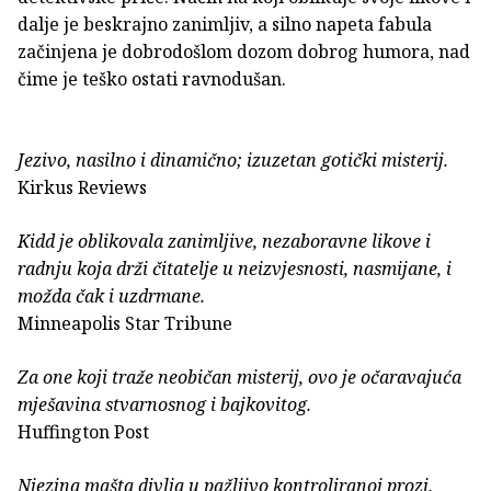
dalje je beskrajno zanimljiv, a silno napeta fabula
začinjena je dobrodošlom dozom dobrog humora, nad
čime je teško ostati ravnodušan.
Jezivo, nasilno i dinamično; izuzetan gotički misterij.
Kirkus Reviews
Kidd je oblikovala zanimljive, nezaboravne likove i
radnju koja drži čitatelje u neizvjesnosti, nasmijane, i
možda čak i uzdrmane.
Minneapolis Star Tribune
Za one koji traže neobičan misterij, ovo je očaravajuća
mješavina stvarnosnog i bajkovitog.
Huffington Post
Njezina mašta divlja u pažljivo kontroliranoj prozi.