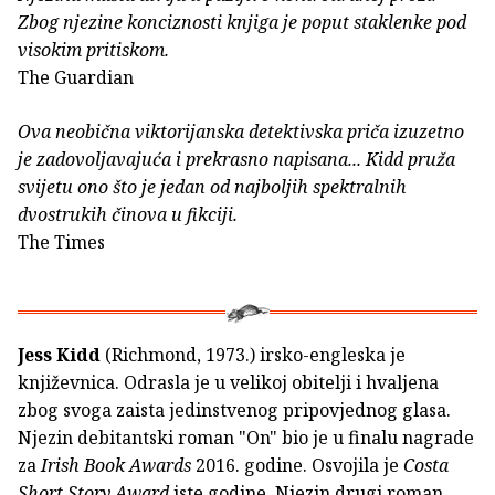
Zbog njezine konciznosti knjiga je poput staklenke pod
visokim pritiskom.
The Guardian
Ova neobična viktorijanska detektivska priča izuzetno
je zadovoljavajuća i prekrasno napisana... Kidd pruža
svijetu ono što je jedan od najboljih spektralnih
dvostrukih činova u fikciji.
The Times
Jess Kidd
(Richmond, 1973.) irsko-engleska je
književnica. Odrasla je u velikoj obitelji i hvaljena
zbog svoga zaista jedinstvenog pripovjednog glasa.
Njezin debitantski roman "On" bio je u finalu nagrade
za
Irish Book Awards
2016. godine. Osvojila je
Costa
Short Story Award
iste godine. Njezin drugi roman