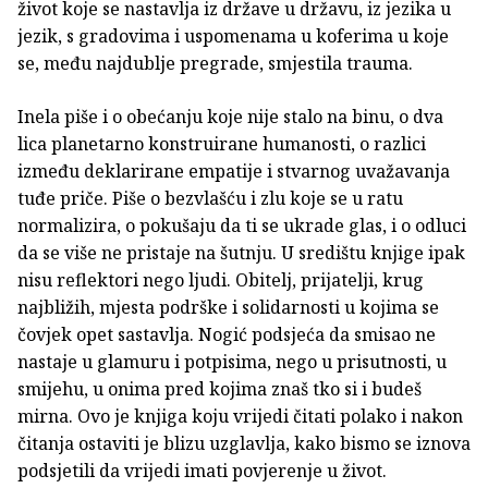
život koje se nastavlja iz države u državu, iz jezika u
jezik, s gradovima i uspomenama u koferima u koje
se, među najdublje pregrade, smjestila trauma.
Inela piše i o obećanju koje nije stalo na binu, o dva
lica planetarno konstruirane humanosti, o razlici
između deklarirane empatije i stvarnog uvažavanja
tuđe priče. Piše o bezvlašću i zlu koje se u ratu
normalizira, o pokušaju da ti se ukrade glas, i o odluci
da se više ne pristaje na šutnju. U središtu knjige ipak
nisu reflektori nego ljudi. Obitelj, prijatelji, krug
najbližih, mjesta podrške i solidarnosti u kojima se
čovjek opet sastavlja. Nogić podsjeća da smisao ne
nastaje u glamuru i potpisima, nego u prisutnosti, u
smijehu, u onima pred kojima znaš tko si i budeš
mirna. Ovo je knjiga koju vrijedi čitati polako i nakon
čitanja ostaviti je blizu uzglavlja, kako bismo se iznova
podsjetili da vrijedi imati povjerenje u život.