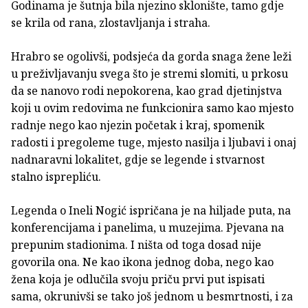
Godinama je šutnja bila njezino sklonište, tamo gdje
se krila od rana, zlostavljanja i straha.
Hrabro se ogolivši, podsjeća da gorda snaga žene leži
u preživljavanju svega što je stremi slomiti, u prkosu
da se nanovo rodi nepokorena, kao grad djetinjstva
koji u ovim redovima ne funkcionira samo kao mjesto
radnje nego kao njezin početak i kraj, spomenik
radosti i pregoleme tuge, mjesto nasilja i ljubavi i onaj
nadnaravni lokalitet, gdje se legende i stvarnost
stalno isprepliću.
Legenda o Ineli Nogić ispričana je na hiljade puta, na
konferencijama i panelima, u muzejima. Pjevana na
prepunim stadionima. I ništa od toga dosad nije
govorila ona. Ne kao ikona jednog doba, nego kao
žena koja je odlučila svoju priču prvi put ispisati
sama, okrunivši se tako još jednom u besmrtnosti, i za