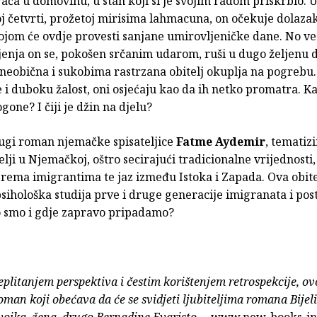
ća u domovinu, u stan koji si je svojim radom priskrbio. U 
j četvrti, prožetoj mirisima lahmacuna, on očekuje dolazak
 kojom će ovdje provesti sanjane umirovljeničke dane. No v
jenja on se, pokošen srčanim udarom, ruši u dugo željenu 
 neobična i sukobima rastrzana obitelj okuplja na pogrebu
 i duboku žalost, oni osjećaju kao da ih netko promatra. Ka
one? I čiji je džin na djelu?
rugi roman njemačke spisateljice
Fatme Aydemir
, tematiz
elji u Njemačkoj, oštro secirajući tradicionalne vrijednosti
rema imigrantima te jaz između Istoka i Zapada. Ova obite
psihološka studija prve i druge generacije imigranata i pos
ko smo i gdje zapravo pripadamo?
eplitanjem perspektiva i čestim korištenjem retrospekcije, ov
oman koji obećava da će se svidjeti ljubiteljima romana Bijel