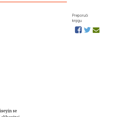
Preporuči
knjigu
üseyin se