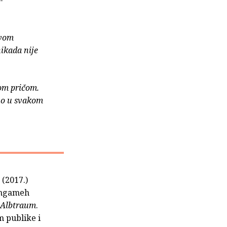
-
ovom
nikada nije
tom pričom.
jno u svakom
n
(2017.)
Hengameh
 Albtraum
.
m publike i