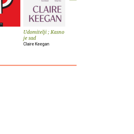
Udomitelji ; Kasno
Čast
Teška vo
je sad
Elif Shafak
Pia Prezelj
Claire Keegan