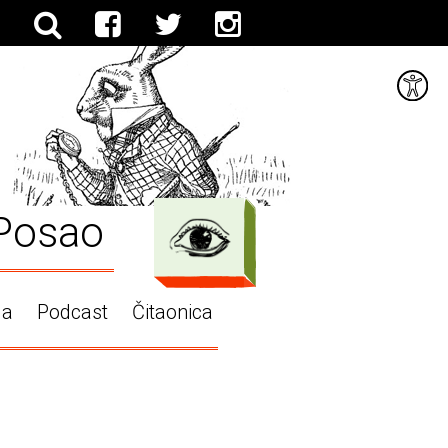
Posao
ga
Podcast
Čitaonica