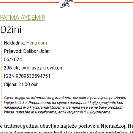
FATMA AYDEMIR
Džini
Nakladnik:
Hena com
Prijevod: Dalibor Joler
06/2024.
296 str., tvrdi uvez s ovitkom
ISBN 9789532594751
Cijena: 21.00 eur
Cijene knjiga su informativnog karaktera, navodimo prvu cijenu po izlasku
knjige iz tiska. Preporučamo da cijene i dostupnost knjiga provjerite kod
nakladnika ili u knjižarama! Moderna vremena više se ne bave prodajom
knjiga, potražite ih u knjižarama, antikvarijatima ili u knjižnicama.
e trideset godina obavljao najteže poslove u Njemačkoj, H