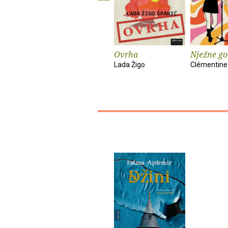
Ovrha
Nježne go
Lada Žigo
Clémentine