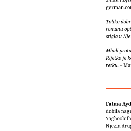
Smith i Dje
german.c
Toliko dobr
romanu opis
stigla u Nj
Mladi prota
Rijetko je k
retku.
– Ma
Fatma Ay
dobila nag
Yaghoobifa
Njezin dr