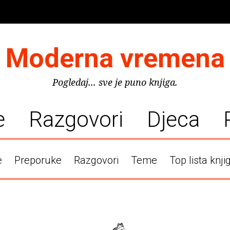
Moderna vremena
Pogledaj... sve je puno knjiga.
e
Razgovori
Djeca
e
Preporuke
Razgovori
Teme
Top lista knji