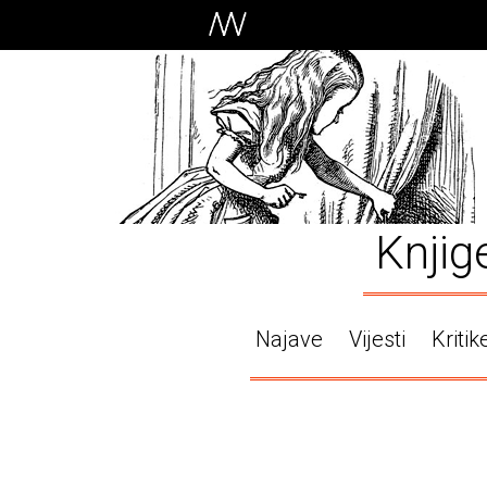
Knjig
Najave
Vijesti
Kritik