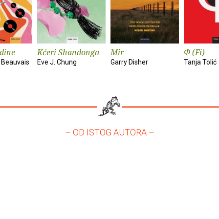
dine
Kćeri Shandonga
Mir
Φ (Fi)
 Beauvais
Eve J. Chung
Garry Disher
Tanja Tolić
– OD ISTOG AUTORA –