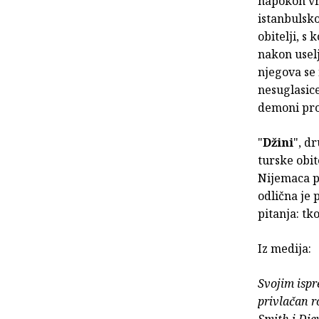
napokon vra
istanbulsko
obitelji, s
nakon usel
njegova se
nesuglasice
demoni prog
"
Džini
", d
turske obit
Nijemaca p
odlična je 
pitanja: t
Iz medija:
Svojim ispr
privlačan r