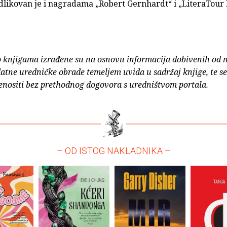
 odlikovan je i nagradama „Robert Gernhardt“ i „LiteraTour
o knjigama izrađene su na osnovu informacija dobivenih od 
atne uredničke obrade temeljem uvida u sadržaj knjige, te s
enositi bez prethodnog dogovora s uredništvom portala.
– OD ISTOG NAKLADNIKA –