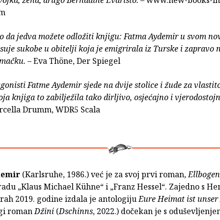
vojka, žena, drugo Bernadine Evaristo.
– www.new-books-in
om
o da jedva možete odložiti knjigu: Fatma Aydemir u svom n
uje sukobe u obitelji koja je emigrirala iz Turske i zapravo 
emačku.
– Eva Thöne, Der Spiegel
gonisti Fatme Aydemir sjede na dvije stolice i žude za vlasti
oja knjiga to zabilježila tako dirljivo, osjećajno i vjerodosto
rcella Drumm, WDR5 Scala
demir
(Karlsruhe, 1986.) već je za svoj prvi roman,
Ellboge
radu „Klaus Michael Kühne“ i „Franz Hessel“. Zajedno s 
rah 2019. godine izdala je antologiju
Eure Heimat ist unser
ugi roman
Džini
(
Dschinns
, 2022.) dočekan je s oduševljenje