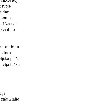
slikovitoj
 svoje
eć dan
domu, a
… Uza sve
kvi ih to
ira sudbinu
, odnos
ljska priča
tavlja teška
o je
i zubi Zadie