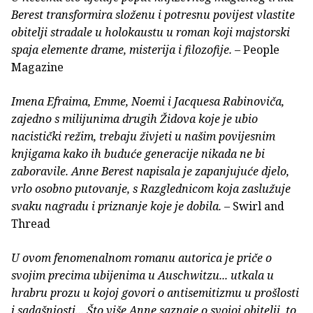
Berest transformira složenu i potresnu povijest vlastite
obitelji stradale u holokaustu u roman koji majstorski
spaja elemente drame, misterija i filozofije.
– People
Magazine
Imena Efraima, Emme, Noemi i Jacquesa Rabinoviča,
zajedno s milijunima drugih Židova koje je ubio
nacistički režim, trebaju živjeti u našim povijesnim
knjigama kako ih buduće generacije nikada ne bi
zaboravile. Anne Berest napisala je zapanjujuće djelo,
vrlo osobno putovanje, s Razglednicom koja zaslužuje
svaku nagradu i priznanje koje je dobila.
– Swirl and
Thread
U ovom fenomenalnom romanu autorica je priče o
svojim precima ubijenima u Auschwitzu... utkala u
hrabru prozu u kojoj govori o antisemitizmu u prošlosti
i sadašnjosti... Što više Anne saznaje o svojoj obitelji, to