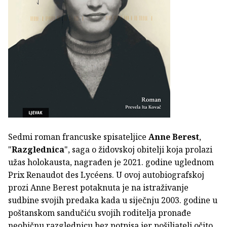
Sedmi roman francuske spisateljice
Anne Berest
,
"
Razglednica
", saga o židovskoj obitelji koja prolazi
užas holokausta, nagrađen je 2021. godine uglednom
Prix Renaudot des Lycéens. U ovoj autobiografskoj
prozi Anne Berest potaknuta je na istraživanje
sudbine svojih predaka kada u siječnju 2003. godine u
poštanskom sandučiću svojih roditelja pronađe
neobičnu razglednicu bez potpisa jer pošiljatelj očito