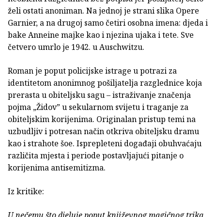
želi ostati anoniman. Na jednoj je strani slika Opere
Garnier, a na drugoj samo četiri osobna imena: djeda i
bake Anneine majke kao i njezina ujaka i tete. Sve
četvero umrlo je 1942. u Auschwitzu.
Roman je poput policijske istrage u potrazi za
identitetom anonimnog pošiljatelja razglednice koja
prerasta u obiteljsku sagu – istraživanje značenja
pojma „Židov” u sekularnom svijetu i traganje za
obiteljskim korijenima. Originalan pristup temi na
uzbudljiv i potresan način otkriva obiteljsku dramu
kao i strahote šoe. Isprepleteni događaji obuhvaćaju
različita mjesta i periode postavljajući pitanje o
korijenima antisemitizma.
Iz kritike:
U nečemu što djeluje poput književnog magičnog trika