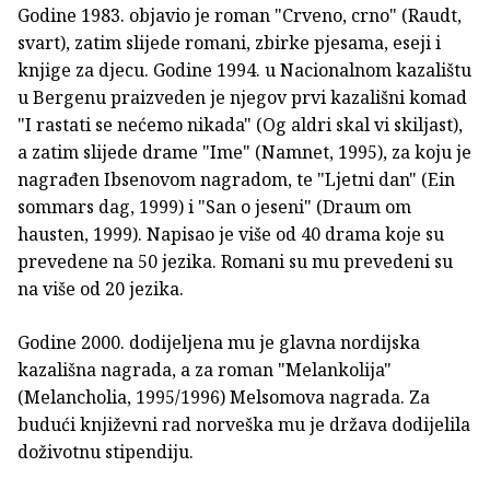
Godine 1983. objavio je roman "Crveno, crno" (Raudt,
svart), zatim slijede romani, zbirke pjesama, eseji i
knjige za djecu. Godine 1994. u Nacionalnom kazalištu
u Bergenu praizveden je njegov prvi kazališni komad
"I rastati se nećemo nikada" (Og aldri skal vi skiljast),
a zatim slijede drame "Ime" (Namnet, 1995), za koju je
nagrađen Ibsenovom nagradom, te "Ljetni dan" (Ein
sommars dag, 1999) i "San o jeseni" (Draum om
hausten, 1999). Napisao je više od 40 drama koje su
prevedene na 50 jezika. Romani su mu prevedeni su
na više od 20 jezika.
Godine 2000. dodijeljena mu je glavna nordijska
kazališna nagrada, a za roman "Melankolija"
(Melancholia, 1995/1996) Melsomova nagrada. Za
budući književni rad norveška mu je država dodijelila
doživotnu stipendiju.