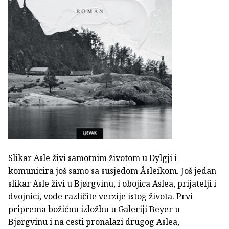
Slikar Asle živi samotnim životom u Dylgji i
komunicira još samo sa susjedom Åsleikom. Još jedan
slikar Asle živi u Bjørgvinu, i obojica Aslea, prijatelji i
dvojnici, vode različite verzije istog života. Prvi
priprema božićnu izložbu u Galeriji Beyer u
Bjørgvinu i na cesti pronalazi drugog Aslea,