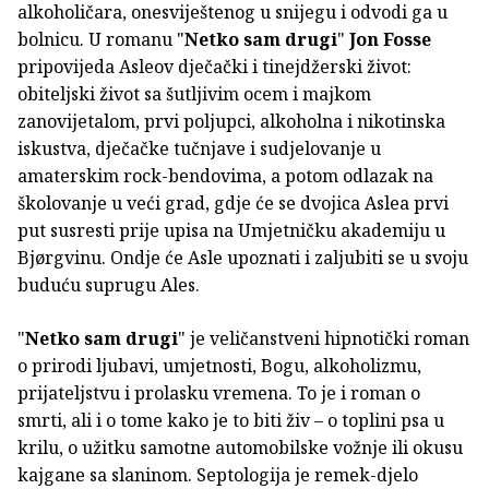
alkoholičara, onesviještenog u snijegu i odvodi ga u
bolnicu. U romanu "
Netko sam drugi
"
Jon Fosse
pripovijeda Asleov dječački i tinejdžerski život:
obiteljski život sa šutljivim ocem i majkom
zanovijetalom, prvi poljupci, alkoholna i nikotinska
iskustva, dječačke tučnjave i sudjelovanje u
amaterskim rock-bendovima, a potom odlazak na
školovanje u veći grad, gdje će se dvojica Aslea prvi
put susresti prije upisa na Umjetničku akademiju u
Bjørgvinu. Ondje će Asle upoznati i zaljubiti se u svoju
buduću suprugu Ales.
"
Netko sam drugi
" je veličanstveni hipnotički roman
o prirodi ljubavi, umjetnosti, Bogu, alkoholizmu,
prijateljstvu i prolasku vremena. To je i roman o
smrti, ali i o tome kako je to biti živ – o toplini psa u
krilu, o užitku samotne automobilske vožnje ili okusu
kajgane sa slaninom. Septologija je remek-djelo