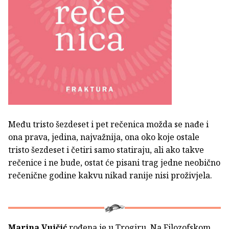
Među tristo šezdeset i pet rečenica možda se nađe i
ona prava, jedina, najvažnija, ona oko koje ostale
tristo šezdeset i četiri samo statiraju, ali ako takve
rečenice i ne bude, ostat će pisani trag jedne neobično
rečenične godine kakvu nikad ranije nisi proživjela.
Marina Vujčić
rođena je u Trogiru. Na Filozofskom