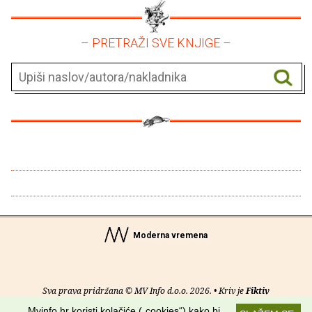
– PRETRAŽI SVE KNJIGE –
Moderna vremena
Sva prava pridržana © MV Info d.o.o. 2026. • Kriv je
Fiktiv
Mvinfo.hr koristi kolačiće („cookies“) kako bi