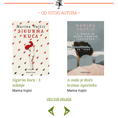
– OD ISTOG AUTORA –
Sigurna kuća : 3.
A onda je Božo
izdanje
krenuo ispočetka
Marina Vujčić
Marina Vujčić
VIDI SVE KNJIGE