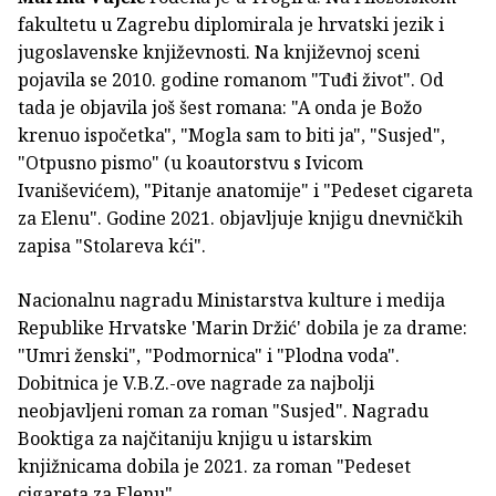
fakultetu u Zagrebu diplomirala je hrvatski jezik i
jugoslavenske književnosti. Na književnoj sceni
pojavila se 2010. godine romanom "Tuđi život". Od
tada je objavila još šest romana: "A onda je Božo
krenuo ispočetka", "Mogla sam to biti ja", "Susjed",
"Otpusno pismo" (u koautorstvu s Ivicom
Ivaniševićem), "Pitanje anatomije" i "Pedeset cigareta
za Elenu". Godine 2021. objavljuje knjigu dnevničkih
zapisa "Stolareva kći".
Nacionalnu nagradu Ministarstva kulture i medija
Republike Hrvatske 'Marin Držić' dobila je za drame:
"Umri ženski", "Podmornica" i "Plodna voda".
Dobitnica je V.B.Z.-ove nagrade za najbolji
neobjavljeni roman za roman "Susjed". Nagradu
Booktiga za najčitaniju knjigu u istarskim
knjižnicama dobila je 2021. za roman "Pedeset
cigareta za Elenu".