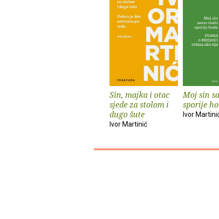
Sin, majka i otac
Moj sin s
sjede za stolom i
sporije h
dugo šute
Ivor Martini
Ivor Martinić