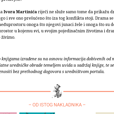
ma
Ivora Martinića
riječi ne služe samo tome da prikažu 
ego i sve ono prešućeno što iza tog konflikta stoji. Drama s
đuprostoru onoga što njegovi junaci žele i onoga što su dob
rostor u kojemu svi, u svojim pojedinačnim životima i dr
 živimo.
o knjigama izrađene su na osnovu informacija dobivenih od 
atne uredničke obrade temeljem uvida u sadržaj knjige, te s
enositi bez prethodnog dogovora s uredništvom portala.
– OD ISTOG NAKLADNIKA –