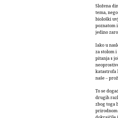
Složena di
tema, nego 
biološki uv
poznatom i 
jedino zaro
Iako u nas
za stolom i
pitanja s j
neoprostivo
katastrofa 
naše – prož
To se događ
drugih razl
zbog toga bi
prirodnom r
dokrajčile i