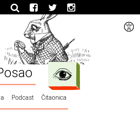
Posao
ga
Podcast
Čitaonica