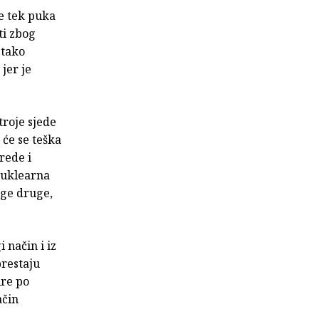
e tek puka
ti zbog
 tako
jer je
troje sjede
 će se teška
rede i
 nuklearna
oge druge,
i način i iz
prestaju
ire po
ačin