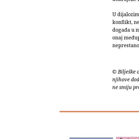
U dijalozi
konflikt, n
događa u me
onaj međup
neprestano
© Bilješke 
njihove dod
ne smiju pr