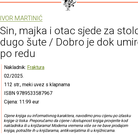
IVOR MARTINIĆ
Sin, majka i otac sjede za stol
dugo šute / Dobro je dok umi
po redu
Nakladnik:
Fraktura
02/2025.
112 str., meki uvez s klapnama
ISBN 9789533587967
Cijena: 11.99 eur
Cijene knjiga su informativnog karaktera, navodimo prvu cijenu po izlasku
knjige iz tiska. Preporučamo da cijene i dostupnost knjiga provjerite kod
nakladnika ili u knjižarama! Moderna vremena više se ne bave prodajom
knjiga, potražite ih u knjižarama, antikvarijatima ili u knjižnicama.