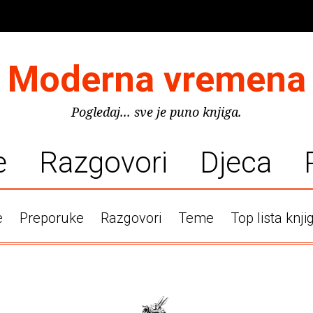
Moderna vremena
Pogledaj... sve je puno knjiga.
e
Razgovori
Djeca
e
Preporuke
Razgovori
Teme
Top lista knji