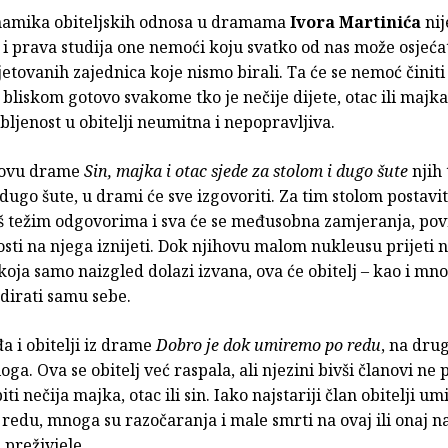
namika obiteljskih odnosa u dramama
Ivora Martinića
nij
i prava studija one nemoći koju svatko od nas može osjeća
jetovanih zajednica koje nismo birali. Ta će se nemoć činiti
bliskom gotovo svakome tko je nečije dijete, otac ili majka 
bljenost u obitelji neumitna i nepopravljiva.
lovu drame
Sin, majka i otac sjede za stolom i dugo šute
njih 
 dugo šute, u drami će sve izgovoriti. Za tim stolom postavit
oš težim odgovorima i sva će se međusobna zamjeranja, pov
sti na njega iznijeti. Dok njihovu malom nukleusu prijeti
koja samo naizgled dolazi izvana, ova će obitelj – kao i mn
dirati samu sebe.
a i obitelji iz drame
Dobro je dok umiremo po redu
, na drug
oga. Ova se obitelj već raspala, ali njezini bivši članovi ne 
ti nečija majka, otac ili sin. Iako najstariji član obitelji um
edu, mnoga su razočaranja i male smrti na ovaj ili onaj n
 preživjele.