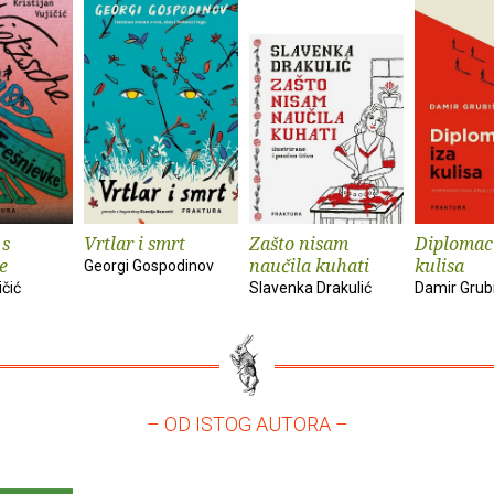
 s
Vrtlar i smrt
Zašto nisam
Diplomaci
e
naučila kuhati
kulisa
Georgi Gospodinov
ičić
Slavenka Drakulić
Damir Grub
– OD ISTOG AUTORA –