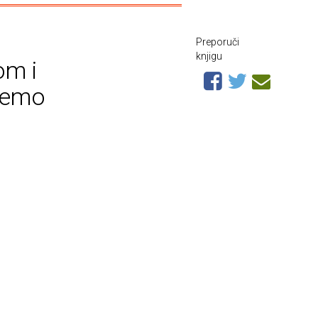
Preporuči
knjigu
om i
remo