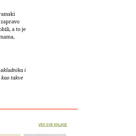
dramski
e zapravo
ili, a to je
amama,
nakladnika i
e kao takve
VIDI SVE KNJIGE