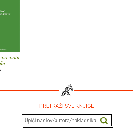
amo malo
oda
ć
– PRETRAŽI SVE KNJIGE –