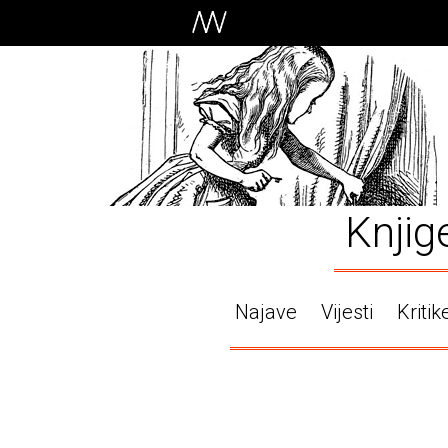
Knjig
Najave
Vijesti
Kritik