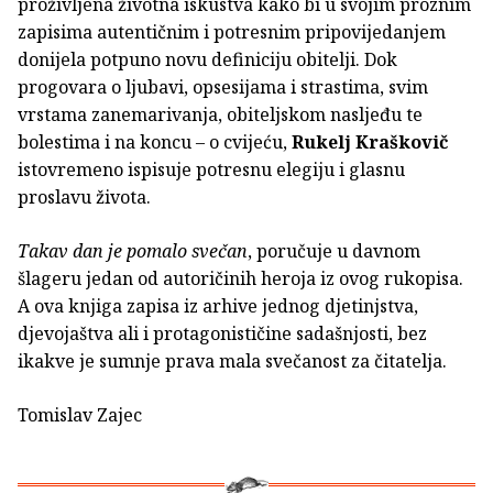
proživljena životna iskustva kako bi u svojim proznim
zapisima autentičnim i potresnim pripovijedanjem
donijela potpuno novu definiciju obitelji. Dok
progovara o ljubavi, opsesijama i strastima, svim
vrstama zanemarivanja, obiteljskom nasljeđu te
bolestima i na koncu – o cvijeću,
Rukelj Kraškovič
istovremeno ispisuje potresnu elegiju i glasnu
proslavu života.
Takav dan je pomalo svečan
, poručuje u davnom
šlageru jedan od autoričinih heroja iz ovog rukopisa.
A ova knjiga zapisa iz arhive jednog djetinjstva,
djevojaštva ali i protagonističine sadašnjosti, bez
ikakve je sumnje prava mala svečanost za čitatelja.
Tomislav Zajec