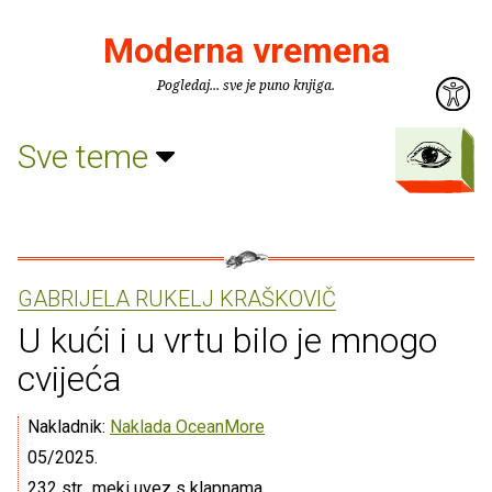
Moderna vremena
Pogledaj... sve je puno knjiga.
Sve teme
GABRIJELA RUKELJ KRAŠKOVIČ
U kući i u vrtu bilo je mnogo
cvijeća
Nakladnik:
Naklada OceanMore
05/2025.
232 str., meki uvez s klapnama