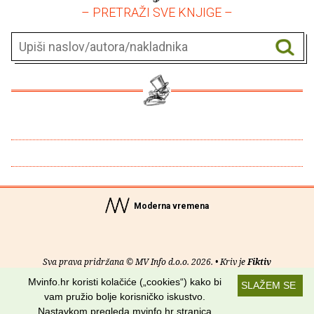
– PRETRAŽI SVE KNJIGE –
Moderna vremena
Sva prava pridržana © MV Info d.o.o. 2026. • Kriv je
Fiktiv
Mvinfo.hr koristi kolačiće („cookies“) kako bi
SLAŽEM SE
O nama
•
Pomoć
•
Uvjeti korištenja
•
RSS kanali
vam pružio bolje korisničko iskustvo.
Nastavkom pregleda mvinfo.hr stranica