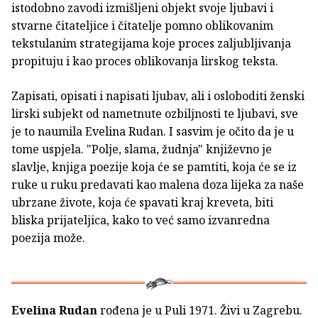
istodobno zavodi izmišljeni objekt svoje ljubavi i
stvarne čitateljice i čitatelje pomno oblikovanim
tekstulanim strategijama koje proces zaljubljivanja
propituju i kao proces oblikovanja lirskog teksta.
Zapisati, opisati i napisati ljubav, ali i osloboditi ženski
lirski subjekt od nametnute ozbiljnosti te ljubavi, sve
je to naumila Evelina Rudan. I sasvim je očito da je u
tome uspjela. "Polje, slama, žudnja" književno je
slavlje, knjiga poezije koja će se pamtiti, koja će se iz
ruke u ruku predavati kao malena doza lijeka za naše
ubrzane živote, koja će spavati kraj kreveta, biti
bliska prijateljica, kako to već samo izvanredna
poezija može.
Evelina Rudan
rođena je u Puli 1971. Živi u Zagrebu.