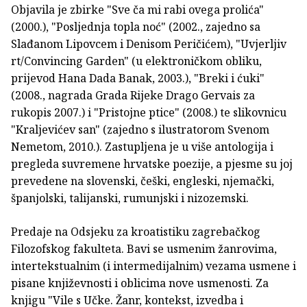
Objavila je zbirke "Sve ča mi rabi ovega prolića"
(2000.), "Posljednja topla noć" (2002., zajedno sa
Slađanom Lipovcem i Denisom Peričićem), "Uvjerljiv
rt/Convincing Garden" (u elektroničkom obliku,
prijevod Hana Dada Banak, 2003.), "Breki i ćuki"
(2008., nagrada Grada Rijeke Drago Gervais za
rukopis 2007.) i "Pristojne ptice" (2008.) te slikovnicu
"Kraljevićev san" (zajedno s ilustratorom Svenom
Nemetom, 2010.). Zastupljena je u više antologija i
pregleda suvremene hrvatske poezije, a pjesme su joj
prevedene na slovenski, češki, engleski, njemački,
španjolski, talijanski, rumunjski i nizozemski.
Predaje na Odsjeku za kroatistiku zagrebačkog
Filozofskog fakulteta. Bavi se usmenim žanrovima,
intertekstualnim (i intermedijalnim) vezama usmene i
pisane književnosti i oblicima nove usmenosti. Za
knjigu "Vile s Učke. Žanr, kontekst, izvedba i