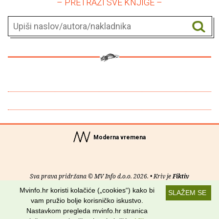
– PRETRAŽI SVE KNJIGE –
Moderna vremena
Sva prava pridržana © MV Info d.o.o. 2026. • Kriv je
Fiktiv
Mvinfo.hr koristi kolačiće („cookies“) kako bi
SLAŽEM SE
O nama
•
Pomoć
•
Uvjeti korištenja
•
RSS kanali
vam pružio bolje korisničko iskustvo.
Nastavkom pregleda mvinfo.hr stranica
Potraži nas na: