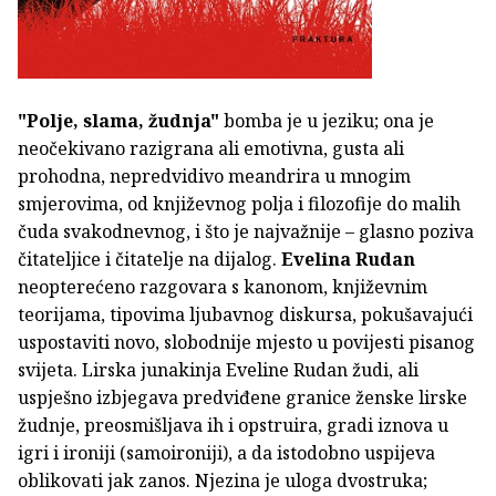
"Polje, slama, žudnja"
bomba je u jeziku; ona je
neočekivano razigrana ali emotivna, gusta ali
prohodna, nepredvidivo meandrira u mnogim
smjerovima, od književnog polja i filozofije do malih
čuda svakodnevnog, i što je najvažnije – glasno poziva
čitateljice i čitatelje na dijalog.
Evelina Rudan
neopterećeno razgovara s kanonom, književnim
teorijama, tipovima ljubavnog diskursa, pokušavajući
uspostaviti novo, slobodnije mjesto u povijesti pisanog
svijeta. Lirska junakinja Eveline Rudan žudi, ali
uspješno izbjegava predviđene granice ženske lirske
žudnje, preosmišljava ih i opstruira, gradi iznova u
igri i ironiji (samoironiji), a da istodobno uspijeva
oblikovati jak zanos. Njezina je uloga dvostruka;