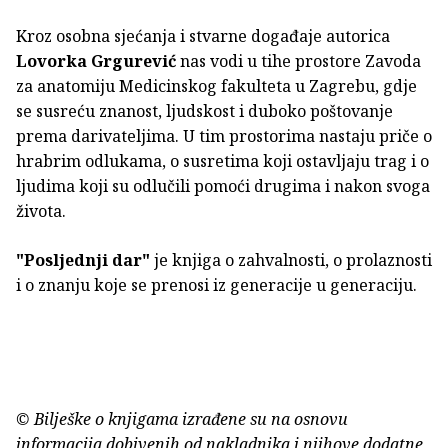
Kroz osobna sjećanja i stvarne događaje autorica
Lovorka Grgurević
nas vodi u tihe prostore Zavoda
za anatomiju Medicinskog fakulteta u Zagrebu, gdje
se susreću znanost, ljudskost i duboko poštovanje
prema darivateljima. U tim prostorima nastaju priče o
hrabrim odlukama, o susretima koji ostavljaju trag i o
ljudima koji su odlučili pomoći drugima i nakon svoga
života.
"Posljednji dar"
je knjiga o zahvalnosti, o prolaznosti
i o znanju koje se prenosi iz generacije u generaciju.
© Bilješke o knjigama izrađene su na osnovu
informacija dobivenih od nakladnika i njihove dodatne