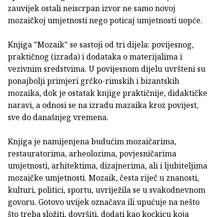
zauvijek ostali neiscrpan izvor ne samo novoj
mozaičkoj umjetnosti nego poticaj umjetnosti uopće.
Knjiga "Mozaik" se sastoji od tri dijela: povijesnog,
praktičnog (izrada) i dodataka o materijalima i
vezivnim sredstvima. U povijesnom dijelu uvršteni su
ponajbolji primjeri grčko-rimskih i bizantskih
mozaika, dok je ostatak knjige praktičnije, didaktičke
naravi, a odnosi se na izradu mazaika kroz povijest,
sve do današnjeg vremena.
Knjiga je namijenjena budućim mozaičarima,
restauratorima, arheolozima, povjesničarima
umjetnosti, arhitektima, dizajnerima, ali i ljubiteljima
mozaičke umjetnosti. Mozaik, česta riječ u znanosti,
kulturi, politici, sportu, uvriježila se u svakodnevnom
govoru. Gotovo uvijek označava ili upućuje na nešto
što treba složiti, dovršiti, dodati kao kockicu koja