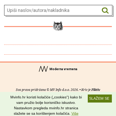
Moderna vremena
Sva prava pridržana © MV Info d.o.o. 2026. • Kriv je
Fiktiv
Mvinfo.hr koristi kolačiće („cookies“) kako bi
SLAŽEM SE
O nama
•
Pomoć
•
Uvjeti korištenja
•
RSS kanali
vam pružio bolje korisničko iskustvo.
Nastavkom pregleda mvinfo.hr stranica
Potraži nas na:
slažete se sa korištenjem kolačića.
Više