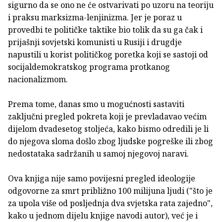
sigurno da se ono ne će ostvarivati po uzoru na teoriju
i praksu marksizma-lenjinizma. Jer je poraz u
provedbi te političke taktike bio tolik da su ga čak i
prijašnji sovjetski komunisti u Rusiji i drugdje
napustili u korist političkog poretka koji se sastoji od
socijaldemokratskog programa protkanog
nacionalizmom.
Prema tome, danas smo u mogućnosti sastaviti
zaključni pregled pokreta koji je prevladavao većim
dijelom dvadesetog stoljeća, kako bismo odredili je li
do njegova sloma došlo zbog ljudske pogreške ili zbog
nedostataka sadržanih u samoj njegovoj naravi.
Ova knjiga nije samo povijesni pregled ideologije
odgovorne za smrt približno 100 milijuna ljudi ("što je
za upola više od posljednja dva svjetska rata zajedno",
kako u jednom dijelu knjige navodi autor), već je i