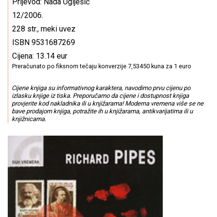
Prijevod: Nada Uglješić
12/2006.
228 str., meki uvez
ISBN 9531687269
Cijena: 13.14 eur
Preračunato po fiksnom tečaju konverzije 7,53450 kuna za 1 euro
Cijene knjiga su informativnog karaktera, navodimo prvu cijenu po
izlasku knjige iz tiska. Preporučamo da cijene i dostupnost knjiga
provjerite kod nakladnika ili u knjižarama! Moderna vremena više se ne
bave prodajom knjiga, potražite ih u knjižarama, antikvarijatima ili u
knjižnicama.