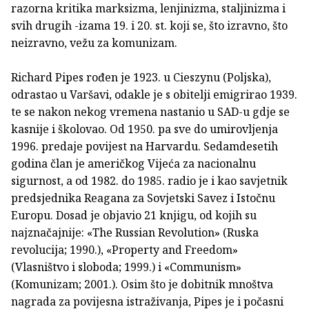
razorna kritika marksizma, lenjinizma, staljinizma i
svih drugih -izama 19. i 20. st. koji se, što izravno, što
neizravno, vežu za komunizam.
Richard Pipes rođen je 1923. u Cieszynu (Poljska),
odrastao u Varšavi, odakle je s obitelji emigrirao 1939.
te se nakon nekog vremena nastanio u SAD-u gdje se
kasnije i školovao. Od 1950. pa sve do umirovljenja
1996. predaje povijest na Harvardu. Sedamdesetih
godina član je američkog Vijeća za nacionalnu
sigurnost, a od 1982. do 1985. radio je i kao savjetnik
predsjednika Reagana za Sovjetski Savez i Istočnu
Europu. Dosad je objavio 21 knjigu, od kojih su
najznačajnije: «The Russian Revolution» (Ruska
revolucija; 1990.), «Property and Freedom»
(Vlasništvo i sloboda; 1999.) i «Communism»
(Komunizam; 2001.). Osim što je dobitnik mnoštva
nagrada za povijesna istraživanja, Pipes je i počasni