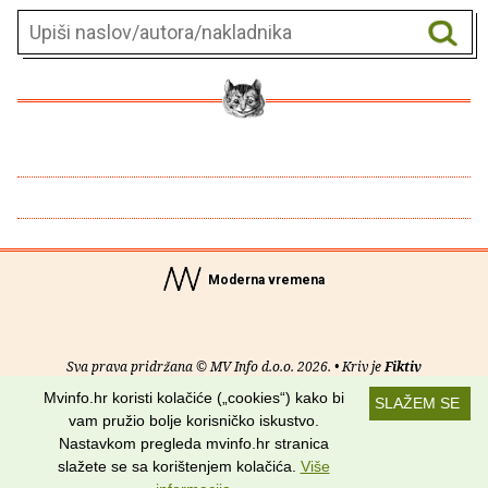
Moderna vremena
Sva prava pridržana © MV Info d.o.o. 2026. • Kriv je
Fiktiv
Mvinfo.hr koristi kolačiće („cookies“) kako bi
SLAŽEM SE
O nama
•
Pomoć
•
Uvjeti korištenja
•
RSS kanali
vam pružio bolje korisničko iskustvo.
Nastavkom pregleda mvinfo.hr stranica
Potraži nas na:
slažete se sa korištenjem kolačića.
Više