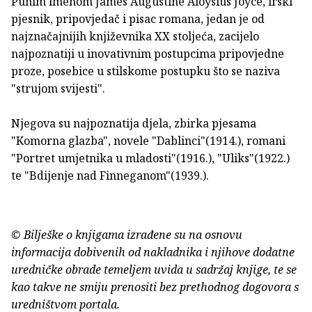
Punim imenom James Augustine Aloysius Joyce, irski
pjesnik, pripovjedač i pisac romana, jedan je od
najznačajnijih književnika XX stoljeća, zacijelo
najpoznatiji u inovativnim postupcima pripovjedne
proze, posebice u stilskome postupku što se naziva
"strujom svijesti".
Njegova su najpoznatija djela, zbirka pjesama
"Komorna glazba", novele "Dablinci"(1914.), romani
"Portret umjetnika u mladosti"(1916.), "Uliks"(1922.)
te "Bdijenje nad Finneganom"(1939.).
© Bilješke o knjigama izrađene su na osnovu
informacija dobivenih od nakladnika i njihove dodatne
uredničke obrade temeljem uvida u sadržaj knjige, te se
kao takve ne smiju prenositi bez prethodnog dogovora s
uredništvom portala.