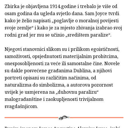
Zbirka je objavljena 1914.godine i trebalo je više od
osam godina da ugleda svjetlo dana. Sam Joyce tvrdi
kako je želio napisati „poglavlje o moralnoj povijesti
svoje zemlje“ i kako je za mjesto zbivanja izabrao svoj
rodni grad jer mu se učinio „središtem paralize“.
Njegovi stanovnici slikom su i prilikom egoističnosti,
samoživosti, opsjednutosti materijalnim probitcima,
onesposobljenosti za veće ili samostalne čine. Novele
su dakle posvećene građanima Dublina, a njihovi
portreti opisani su različitim načinima, od
naturalizma do simbolizma, a autorova pozornost
uvijek je usmjerena na „duhovnu paralizu“
malograđanštine i zaokupljenosti trivijalnom
svagdašnjicom.