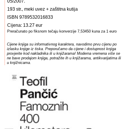
05/2007.
193 str., meki uvez + zaštitna kutija
ISBN 9789532016833
Cijena: 13.27 eur
Preračunato po fiksnom tečaju konverzije 7,53450 kuna za 1 euro
Cijene knjiga su informativnog karaktera, navodimo prvu cijenu po
izlasku knjige iz tiska. Preporučamo da cijene i dostupnost knjiga
provjerite kod nakladnika ili u knjižarama! Moderna vremena više se
ne bave prodajom knjiga, potražite ih u knjižarama, antikvarijatima ili
u knjižnicama.