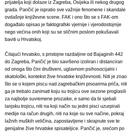
prijatelja koji dolaze iz Zagreba, Osijeka ili nekog drugog
grada. Pančić je ispratio sve važnije fenomene i skandale
ovdašnje književne scene. FAK i ono što se s FAK-om
događalo opisao je faktografski vjernije i vjerodostojnije
nego većina onih koji su se sličnim poslom pokušavali
baviti u Hrvatskoj.
Čitajući hrvatsko, s pristojne razdaljine od Bajaginih 442
do Zagreba, Pančić je bio savršeno izoliran i distanciran
od onoga što čini društveni, uglavnom psihosocijalni i
skatološki, kontekst žive hrvatske književnosti. Niti je znao
što se o kojem piscu nad zagrebačkim pisoarima priča, niti
ga je trebalo zanimati koju su trojicu ove sezone proglasili
za najbolje suvremene prozaike, e samo da bi sjebali
lanjsku trojicu, niti na koji način su jedni pisci uzurpirali
medije na račun drugih, niti na koje su sve načine, pokraj
lažnih muških veličina, zapostavljene i skrajnute sve te
genijalne žive hrvatske spisateljice. Pančić je, srećom po