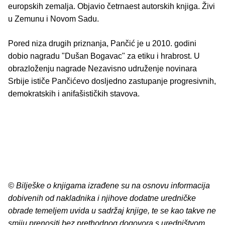
europskih zemalja. Objavio četrnaest autorskih knjiga. Živi
u Zemunu i Novom Sadu.
Pored niza drugih priznanja, Pančić je u 2010. godini
dobio nagradu "Dušan Bogavac" za etiku i hrabrost. U
obrazloženju nagrade Nezavisno udruženje novinara
Srbije ističe Pančićevo dosljedno zastupanje progresivnih,
demokratskih i anifašističkih stavova.
© Bilješke o knjigama izrađene su na osnovu informacija
dobivenih od nakladnika i njihove dodatne uredničke
obrade temeljem uvida u sadržaj knjige, te se kao takve ne
smiju prenositi bez prethodnog dogovora s uredništvom