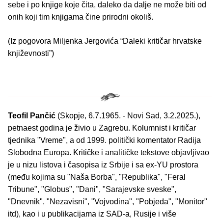
sebe i po knjige koje čita, daleko da dalje ne može biti od
onih koji tim knjigama čine prirodni okoliš.
(Iz pogovora Miljenka Jergovića “Daleki kritičar hrvatske
književnosti”)
Teofil Pančić
(Skopje, 6.7.1965. - Novi Sad, 3.2.2025.),
petnaest godina je živio u Zagrebu. Kolumnist i kritičar
tjednika "Vreme", a od 1999. politički komentator Radija
Slobodna Europa. Kritičke i analitičke tekstove objavljivao
je u nizu listova i časopisa iz Srbije i sa ex-YU prostora
(među kojima su "Naša Borba", "Republika", "Feral
Tribune", "Globus", "Dani", "Sarajevske sveske",
"Dnevnik", "Nezavisni", "Vojvodina", "Pobjeda", "Monitor"
itd), kao i u publikacijama iz SAD-a, Rusije i više