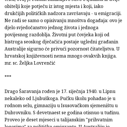
obitelji koje potječu iz istog mjesta i koji, iako
drukčijih političkih nadzora završavaju - u emigraciji.
Ne radi se samo o opisivanju mnoštva događaja: ovo je
djelo svjedočanstvo jednog života i jednoga
povijesnog razdoblja. Životni put čovjeka koji od
bistroga seoskog dječačića postaje ugledni građanin
Australije sigurno će privući pozornost čitateljstva. U
hrvatskoj književnosti nema mnogo ovakvih knjiga.
mr. sc. Željka Lovrenčić
***
Drago Šaravanja rođen je 17. siječnja 1940. u Lipnu
nekaleko od Ljubuškoga. Pučku školu pohađao je u
rodnom selu, gimnaziju u Isusovačkom sjemeništu u
Dubrovniku. S devetnaest se godina otisnuo u tuđinu.
Proveo je deset mjeseci u talijanskim "prihvatnim
logorima" za političke emigrante. U Australiju je