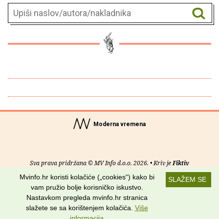
Moderna vremena
Sva prava pridržana © MV Info d.o.o. 2026. • Kriv je
Fiktiv
Mvinfo.hr koristi kolačiće („cookies“) kako bi
SLAŽEM SE
O nama
•
Pomoć
•
Uvjeti korištenja
•
RSS kanali
vam pružio bolje korisničko iskustvo.
Nastavkom pregleda mvinfo.hr stranica
Potraži nas na:
slažete se sa korištenjem kolačića.
Više
informacija