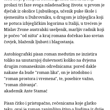
prolazi tri faze svoga mladenačkog života: u prvom je
dječak iz okolice Ljubuškoga, učenik puke škole i
sjemeništa u Dubrovniku, u drugom je izbjeglica koji
se potuca izbjegličkim logorima u Italiji, u trećem je
Mislav Zvone australski useljenik, marljiv radnik koji
je počeo "od ništa" a kraj romana dočekao kao sretan
čovjek, blaženik ljubavi i blagostanja.
Autobiografski pisan roman međutim ne inzistira
toliko na unutarnjoj duševnosti koliko na dvjema
drugim romanesknim odrednicama: pored dakle
nakane da bude "roman lika", on je istodobno i
"roman prostora i vremena", te, posebice važno,
"roman zbivanja".
akademik Ante Stamać
Pisan čitko i pristupačno, rečenicama koje glatko
teku, ovaj je roman zanimljivo štivo o ljudima iz dvije