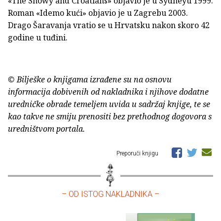
«The Snowy and Croatians» objavio je u Sydneyu 1999.
Roman «Idemo kući» objavio je u Zagrebu 2003.
Drago Šaravanja vratio se u Hrvatsku nakon skoro 42
godine u tuđini.
© Bilješke o knjigama izrađene su na osnovu
informacija dobivenih od nakladnika i njihove dodatne
uredničke obrade temeljem uvida u sadržaj knjige, te se
kao takve ne smiju prenositi bez prethodnog dogovora s
uredništvom portala.
Preporuči knjigu
– OD ISTOG NAKLADNIKA –