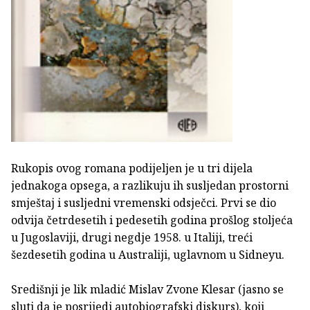
Rukopis ovog romana podijeljen je u tri dijela
jednakoga opsega, a razlikuju ih susljedan prostorni
smještaj i susljedni vremenski odsječci. Prvi se dio
odvija četrdesetih i pedesetih godina prošlog stoljeća
u Jugoslaviji, drugi negdje 1958. u Italiji, treći
šezdesetih godina u Australiji, uglavnom u Sidneyu.
Središnji je lik mladić Mislav Zvone Klesar (jasno se
sluti da je posrijedi autobiografski diskurs), koji