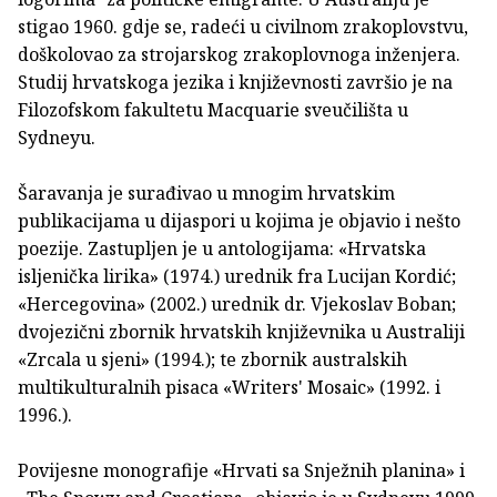
stigao 1960. gdje se, radeći u civilnom zrakoplovstvu,
doškolovao za strojarskog zrakoplovnoga inženjera.
Studij hrvatskoga jezika i književnosti završio je na
Filozofskom fakultetu Macquarie sveučilišta u
Sydneyu.
Šaravanja je surađivao u mnogim hrvatskim
publikacijama u dijaspori u kojima je objavio i nešto
poezije. Zastupljen je u antologijama: «Hrvatska
isljenička lirika» (1974.) urednik fra Lucijan Kordić;
«Hercegovina» (2002.) urednik dr. Vjekoslav Boban;
dvojezični zbornik hrvatskih književnika u Australiji
«Zrcala u sjeni» (1994.); te zbornik australskih
multikulturalnih pisaca «Writers' Mosaic» (1992. i
1996.).
Povijesne monografije «Hrvati sa Snježnih planina» i