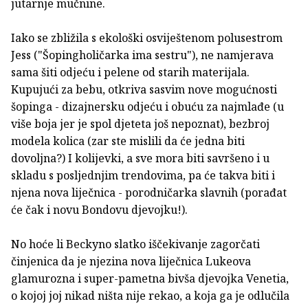
jutarnje mučnine.
Iako se zbližila s ekološki osviještenom polusestrom
Jess ("Šopingholičarka ima sestru"), ne namjerava
sama šiti odjeću i pelene od starih materijala.
Kupujući za bebu, otkriva sasvim nove mogućnosti
šopinga - dizajnersku odjeću i obuću za najmlađe (u
više boja jer je spol djeteta još nepoznat), bezbroj
modela kolica (zar ste mislili da će jedna biti
dovoljna?) I kolijevki, a sve mora biti savršeno i u
skladu s posljednjim trendovima, pa će takva biti i
njena nova liječnica - porodničarka slavnih (porađat
će čak i novu Bondovu djevojku!).
No hoće li Beckyno slatko iščekivanje zagorčati
činjenica da je njezina nova liječnica Lukeova
glamurozna i super-pametna bivša djevojka Venetia,
o kojoj joj nikad ništa nije rekao, a koja ga je odlučila