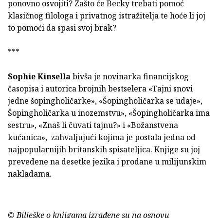
ponovno osvojiti? Zašto će Becky trebati pomoć
klasičnog filologa i privatnog istražitelja te hoće li joj
to pomoći da spasi svoj brak?
***
Sophie Kinsella
bivša je novinarka financijskog
časopisa i autorica brojnih bestselera «Tajni snovi
jedne šopingholičarke», «Šopingholičarka se udaje»,
Šopingholičarka u inozemstvu», «Šopingholičarka ima
sestru», «Znaš li čuvati tajnu?» i «Božanstvena
kućanica», zahvaljujući kojima je postala jedna od
najpopularnijih britanskih spisateljica. Knjige su joj
prevedene na desetke jezika i prodane u milijunskim
nakladama.
© Bilješke o knjigama izrađene su na osnovu