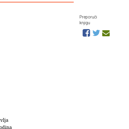
Preporuči
knjigu
vlja
godina