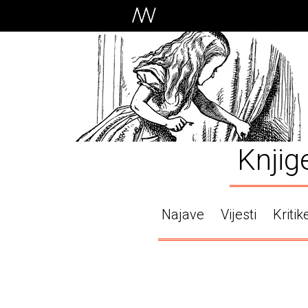
Knjig
Najave
Vijesti
Kritik