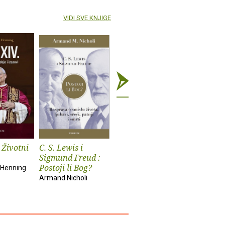
VIDI SVE KNJIGE
 Životni
C. S. Lewis i
Sveti Augustin
Fokusiraj
Sigmund Freud :
Giovanni Papini
Cal Newpor
Postoji li Bog?
 Henning
Armand Nicholi