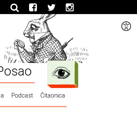
Posao
ga
Podcast
Čitaonica