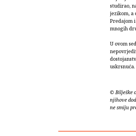
studirao, n
jezikom, a
Predajom i 
mnogih dru
U ovom sedm
nepovrjediv
dostojanstv
uskrsnuća.
© Bilješke 
njihove dod
ne smiju pr