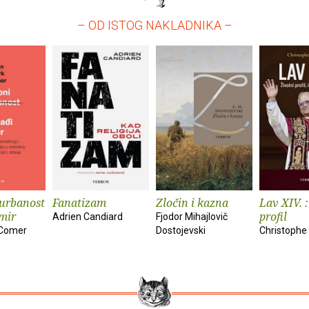
– OD ISTOG NAKLADNIKA –
urbanost
Fanatizam
Zločin i kazna
Lav XIV. :
 mir
profil
Adrien Candiard
Fjodor Mihajlovič
 Comer
Dostojevski
Christophe