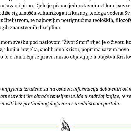
aučavao i pisao. Djelo je pisano jednostavnim stilom i suv
 odiše sigurnošću vrhunskoga i iskusnog teologa vođena Sv
učiteljstvom, te najnovijim postignućima teoloških, filozofs
gih znanstvenih disciplina.
om svesku pod naslovom "Život Smrt" riječ je o životu koji
, i koji u čovjeka, suobličena Kristu, poprima sasvim novo
o te o smrti čiji se pravi smisao objavljuje u otajstvu Kristo
o knjigama izrađene su na osnovu informacija dobivenih od 
atne uredničke obrade temeljem uvida u sadržaj knjige, te s
enositi bez prethodnog dogovora s uredništvom portala.