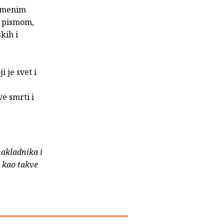
remenim
. pismom,
kih i
 je svet i
ve smrti i
nakladnika i
e kao takve