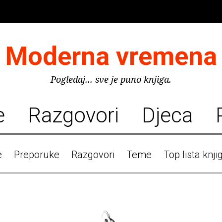
Moderna vremena
Pogledaj... sve je puno knjiga.
e
Razgovori
Djeca
e
Preporuke
Razgovori
Teme
Top lista knji