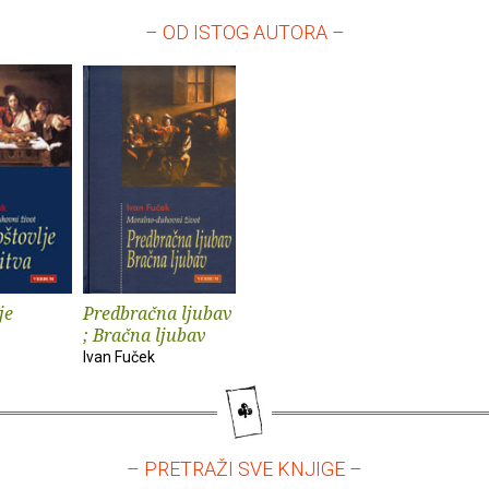
– OD ISTOG AUTORA –
je
Predbračna ljubav
; Bračna ljubav
Ivan Fuček
– PRETRAŽI SVE KNJIGE –