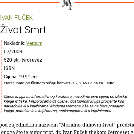
IVAN FUČEK
Život Smrt
Nakladnik:
Verbum
07/2008.
520 str., tvrdi uvez
ISBN
Cijena: 19.91 eur
Preračunato po fiksnom tečaju konverzije 7,53450 kuna za 1 euro
Cijene knjiga su informativnog karaktera, navodimo prvu cijenu po izlasku
knjige iz tiska. Preporučamo da cijene i dostupnost knjiga provjerite kod
nakladnika ili u knjižarama! Moderna vremena više se ne bave prodajom
knjiga, potražite ih u knjižarama, antikvarijatima ili u knjižnicama.
 pod zajedničkim nazivom "Moralno-duhovni život" predsta
 onoga što je autor prof. dr. Ivan Fuček tijekom četrdeset 