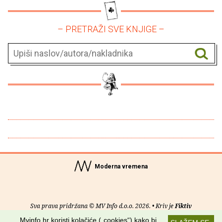
– PRETRAŽI SVE KNJIGE –
Moderna vremena
Sva prava pridržana © MV Info d.o.o. 2026. • Kriv je
Fiktiv
Mvinfo.hr koristi kolačiće („cookies“) kako bi