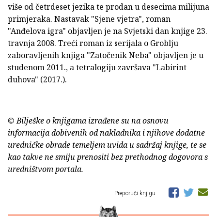
više od četrdeset jezika te prodan u desecima milijuna
primjeraka. Nastavak "Sjene vjetra", roman
"Anđelova igra" objavljen je na Svjetski dan knjige 23.
travnja 2008. Treći roman iz serijala o Groblju
zaboravljenih knjiga "Zatočenik Neba" objavljen je u
studenom 2011., a tetralogiju završava "Labirint
duhova" (2017.).
© Bilješke o knjigama izrađene su na osnovu
informacija dobivenih od nakladnika i njihove dodatne
uredničke obrade temeljem uvida u sadržaj knjige, te se
kao takve ne smiju prenositi bez prethodnog dogovora s
uredništvom portala.
Preporuči knjigu