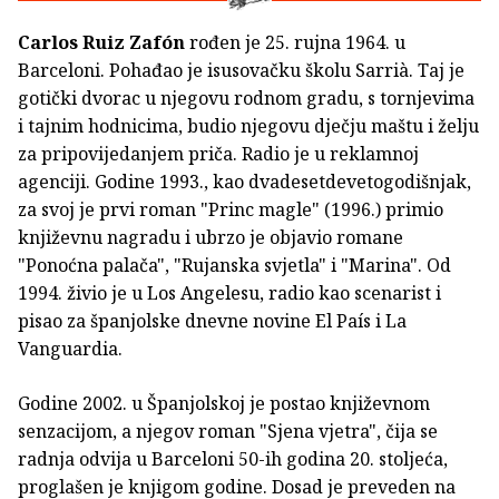
Carlos Ruiz Zafón
rođen je 25. rujna 1964. u
Barceloni. Pohađao je isusovačku školu Sarrià. Taj je
gotički dvorac u njegovu rodnom gradu, s tornjevima
i tajnim hodnicima, budio njegovu dječju maštu i želju
za pripovijedanjem priča. Radio je u reklamnoj
agenciji. Godine 1993., kao dvadesetdevetogodišnjak,
za svoj je prvi roman "Princ magle" (1996.) primio
književnu nagradu i ubrzo je objavio romane
"Ponoćna palača", "Rujanska svjetla" i "Marina". Od
1994. živio je u Los Angelesu, radio kao scenarist i
pisao za španjolske dnevne novine El País i La
Vanguardia.
Godine 2002. u Španjolskoj je postao književnom
senzacijom, a njegov roman "Sjena vjetra", čija se
radnja odvija u Barceloni 50-ih godina 20. stoljeća,
proglašen je knjigom godine. Dosad je preveden na