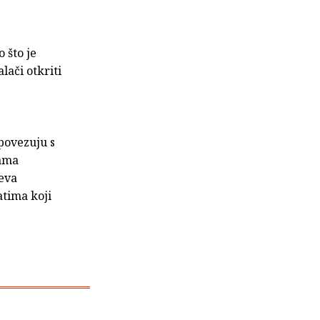
 što je
lači otkriti
povezuju s
nama
jeva
atima koji