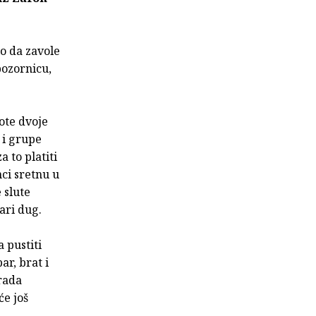
lo da zavole
pozornicu,
vote dvoje
 i grupe
a to platiti
nci sretnu u
 slute
ari dug.
 pustiti
ar, brat i
rada
će još