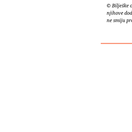
© Bilješke 
njihove dod
ne smiju pr