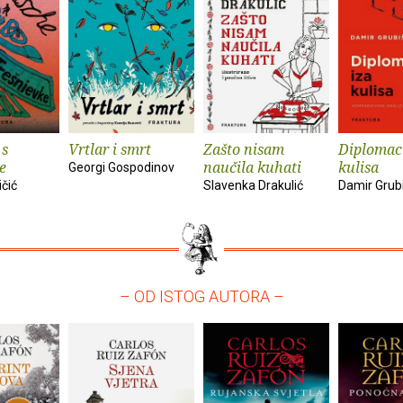
 s
Vrtlar i smrt
Zašto nisam
Diplomaci
e
naučila kuhati
kulisa
Georgi Gospodinov
ičić
Slavenka Drakulić
Damir Grub
– OD ISTOG AUTORA –