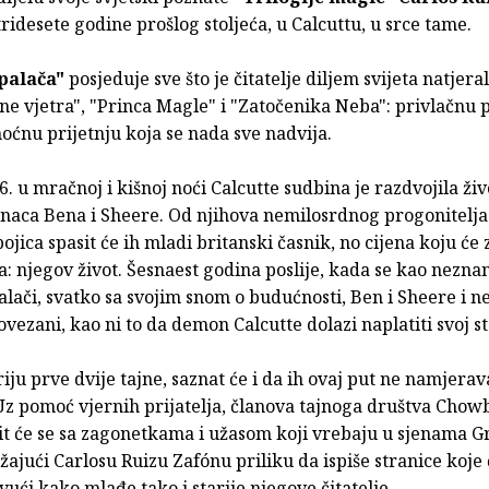
tridesete godine prošlog stoljeća, u Calcuttu, u srce tame.
palača"
posjeduje sve što je čitatelje diljem svijeta natjera
ne vjetra", "Princa Magle" i "Zatočenika Neba": privlačnu 
moćnu prijetnju koja se nada sve nadvija.
. u mračnoj i kišnoj noći Calcutte sudbina je razdvojila ži
anaca Bena i Sheere. Od njihova nemilosrdnog progonitelja
ojica spasit će ih mladi britanski časnik, no cijena koju će z
ka: njegov život. Šesnaest godina poslije, kada se kao nezna
lači, svatko sa svojim snom o budućnosti, Ben i Sheere i ne
ovezani, kao ni to da demon Calcutte dolazi naplatiti svoj st
iju prve dvije tajne, saznat će i da ih ovaj put ne namjerava
Uz pomoć vjernih prijatelja, članova tajnoga društva Chowb
čit će se sa zagonetkama i užasom koji vrebaju u sjenama G
žajući Carlosu Ruizu Zafónu priliku da ispiše stranice koje 
ući kako mlađe tako i starije njegove čitatelje.