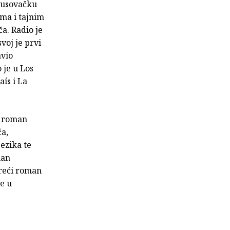
isusovačku
ima i tajnim
a. Radio je
voj je prvi
avio
 je u Los
aís i La
v roman
ća,
ezika te
man
Treći roman
je u