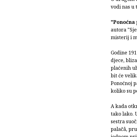
vodi nas u 
"Ponoćna 
autora "Sje
misterij i 
Godine 1916
djece, bliz
plaćenih ub
bit će veli
Ponoćnoj pa
koliko su p
A kada otkr
tako lako. 
sestra suo
palačâ, pru
jednom priv