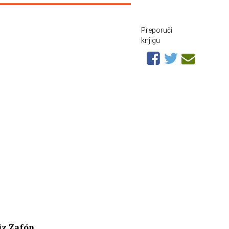
Preporuči
knjigu
iz Zafón