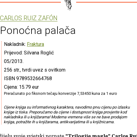
CARLOS RUIZ ZAFÓN
Ponoćna palača
Nakladnik:
Fraktura
Prijevod: Silvana Roglić
05/2013.
256 str., tvrdi uvez s ovitkom
ISBN 9789532664768
Cijena: 15.79 eur
Preračunato po fiksnom tečaju konverzije 7,53450 kuna za 1 euro
Cijene knjiga su informativnog karaktera, navodimo prvu cijenu po izlasku
knjige iz tiska. Preporučamo da cijene i dostupnost knjiga provjerite kod
nakladnika ili u knjižarama! Moderna vremena više se ne bave prodajom
knjiga, potražite ih u knjižarama, antikvarijatima ili u knjižnicama.
ijelu svoje svjetski poznate
"Trilogije magle"
Carlos Ru