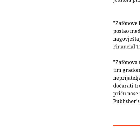
"Zafónove k
postao među
nagovještaj
Financial 
"Zafónova 
tim gradom
neprijatelj
dočarati t
priču nose 
Publisher'