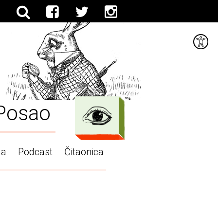
Posao
ga
Podcast
Čitaonica