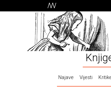
Knjig
Najave
Vijesti
Kritik