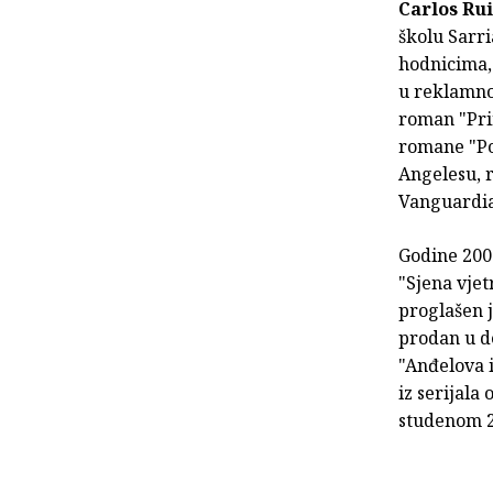
Carlos Ru
školu Sarri
hodnicima, 
u reklamnoj
roman "Pri
romane "Pon
Angelesu, r
Vanguardia
Godine 200
"Sjena vjet
proglašen j
prodan u d
"Anđelova i
iz serijala
studenom 20