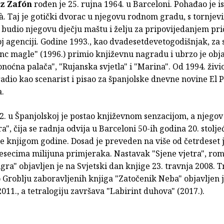
iz Zafón
rođen je 25. rujna 1964. u Barceloni. Pohađao je 
à. Taj je gotički dvorac u njegovu rodnom gradu, s tornjev
budio njegovu dječju maštu i želju za pripovijedanjem prič
 agenciji. Godine 1993., kao dvadesetdevetogodišnjak, za s
nc magle" (1996.) primio književnu nagradu i ubrzo je obj
oćna palača", "Rujanska svjetla" i "Marina". Od 1994. živio
adio kao scenarist i pisao za španjolske dnevne novine El P
.
2. u Španjolskoj je postao književnom senzacijom, a njego
ra", čija se radnja odvija u Barceloni 50-ih godina 20. stolje
e knjigom godine. Dosad je preveden na više od četrdeset j
esecima milijuna primjeraka. Nastavak "Sjene vjetra", ro
gra" objavljen je na Svjetski dan knjige 23. travnja 2008. 
 o Groblju zaboravljenih knjiga "Zatočenik Neba" objavljen 
11., a tetralogiju završava "Labirint duhova" (2017.).