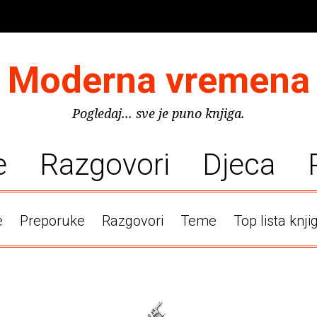
Moderna vremena
Pogledaj... sve je puno knjiga.
e
Razgovori
Djeca
e
Preporuke
Razgovori
Teme
Top lista knji