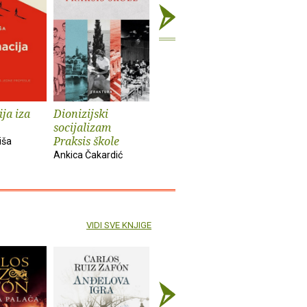
ja iza
Dionizijski
Grga Novak : Život
Anatomij
socijalizam
i djela
imperiju
Praksis škole
iša
Slobodan Prosperov
Davor Beg
Ankica Čakardić
Novak
VIDI SVE KNJIGE