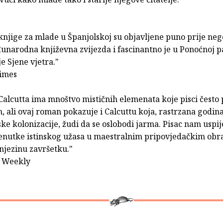
njige za mlade u Španjolskoj su objavljene puno prije nego
narodna književna zvijezda i fascinantno je u Ponoćnoj pa
e Sjene vjetra."
Times
Calcutta ima mnoštvo mističnih elemenata koje pisci često 
, ali ovaj roman pokazuje i Calcuttu koja, rastrzana godi
ske kolonizacije, žudi da se oslobodi jarma. Pisac nam uspi
renutke istinskog užasa u maestralnim pripovjedačkim obr
njezinu završetku."
s Weekly