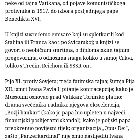
neke od tajna Vatikana, od pojave komunističkoga
protivnika iz 1917. do izbora posljednjega pape
Benedikta XVI.
U knjizi susrećemo emisare koji su spletkarili kod
Staljina ili Franca kao i po Švicarskoj; u knjizi se
govori o neobičnim smrtima, o diplomatskim tajnim
pregovorima, o odnosima snaga koliko u samoj Crkvi,
toliko s Trećim Reichom ili SSSR-om.
Pijo XI. protiv Sovjeta; treća fatimska tajna; šutnja Pija
XII.; smrt Ivana Pavla I; pitanje kontracepcije; kako je
Mussolini osnovao grad Vatikan; Torinsko platno;
drama svećenika-radnika; njegova ekscelencija,
„Božji bankar" (kako je papa bio upleten u najveći
financijski poslijeratni skandal); kako je poljski papa
preokrenuo povijesni tijek; organizacija „Opus Dei",
zašto „Panzerkardinal" nije smio naslijediti Ivana