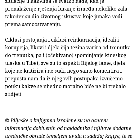
situacije u kakvima se svatko nađe, kad je
pronalaženje rješenja biranje između nekoliko zala -
također su dio životnog iskustva koje junaka vodi
prema samoostvarenju.
Ciklusi postojanja i ciklusi reinkarnacija, ideali i
korupcija, likovi i djela čija težina varira od trenutka
do trenutka, pa i (očekivano) spominjanje kineskog
ulaska u Tibet, sve su to aspekti Bijelog lame, djela
koje ne kritizira i ne sudi, nego samo komentira i
prepušta nam da iz njegovih postupaka izvučemo
pouku kakve se nijedno moralno biće ne bi trebalo
stidjeti.
© Bilješke o knjigama izrađene su na osnovu
informacija dobivenih od nakladnika i njihove dodatne
uredničke obrade temeljem uvida u sadržaj knjige, te se