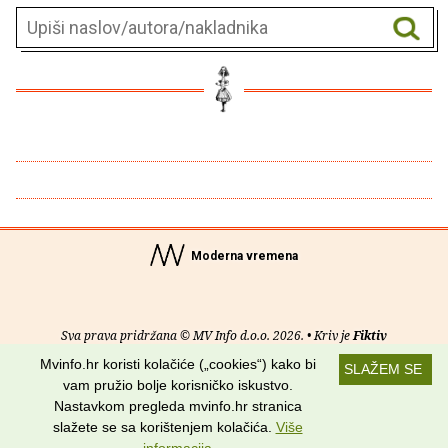
Moderna vremena
Sva prava pridržana © MV Info d.o.o. 2026. • Kriv je
Fiktiv
Mvinfo.hr koristi kolačiće („cookies“) kako bi
SLAŽEM SE
O nama
•
Pomoć
•
Uvjeti korištenja
•
RSS kanali
vam pružio bolje korisničko iskustvo.
Nastavkom pregleda mvinfo.hr stranica
Potraži nas na:
slažete se sa korištenjem kolačića.
Više