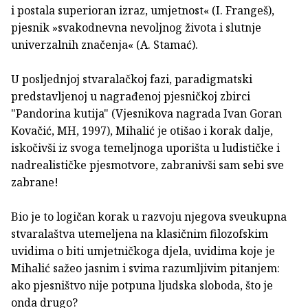
i postala superioran izraz, umjetnost« (I. Frangeš),
pjesnik »svakodnevna nevoljnog života i slutnje
univerzalnih značenja« (A. Stamać).
U posljednjoj stvaralačkoj fazi, paradigmatski
predstavljenoj u nagrađenoj pjesničkoj zbirci
"Pandorina kutija" (Vjesnikova nagrada Ivan Goran
Kovačić, MH, 1997), Mihalić je otišao i korak dalje,
iskočivši iz svoga temeljnoga uporišta u ludističke i
nadrealističke pjesmotvore, zabranivši sam sebi sve
zabrane!
Bio je to logičan korak u razvoju njegova sveukupna
stvaralaštva utemeljena na klasičnim filozofskim
uvidima o biti umjetničkoga djela, uvidima koje je
Mihalić sažeo jasnim i svima razumljivim pitanjem:
ako pjesništvo nije potpuna ljudska sloboda, što je
onda drugo?