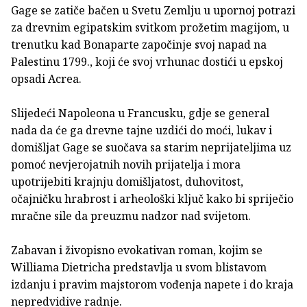
Gage se zatiče bačen u Svetu Zemlju u upornoj potrazi
za drevnim egipatskim svitkom prožetim magijom, u
trenutku kad Bonaparte započinje svoj napad na
Palestinu 1799., koji će svoj vrhunac dostići u epskoj
opsadi Acrea.
Slijedeći Napoleona u Francusku, gdje se general
nada da će ga drevne tajne uzdići do moći, lukav i
domišljat Gage se suočava sa starim neprijateljima uz
pomoć nevjerojatnih novih prijatelja i mora
upotrijebiti krajnju domišljatost, duhovitost,
očajničku hrabrost i arheološki ključ kako bi spriječio
mračne sile da preuzmu nadzor nad svijetom.
Zabavan i živopisno evokativan roman, kojim se
Williama Dietricha predstavlja u svom blistavom
izdanju i pravim majstorom vođenja napete i do kraja
nepredvidive radnje.