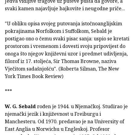
Jedva vidljive tragove uz puteve pušta da govore, a
svaki kamen najavljuje bajkovite i neugodne priče...
"U obliku opisa svojeg putovanja istočnoanglijskim
pokrajinama Norfolkom i Suffolkom, Sebald je
postigao ono o čemu svaki pisac sanja: uspio se kretati
prostorom i vremenom i dovesti svoju pripovijest do
onoga što njegov književni uzor i predmet udivljenja,
filozof iz 17. stoljeća, Sir Thomas Browne, naziva
Vječitom sadašnjošću". (Roberta Silman, The New
York Times Book Review)
***
W. G. Sebald
rođen je 1944. u Njemačkoj. Studirao je
njemački jezik i književnost u Freiburgu i
Manchesteru. Od 1970. predavao je na University of
East Anglia u Norwichu u Engleskoj. Profesor