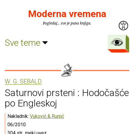
Moderna vremena
Pogledaj... sve je puno knjiga.
Sve teme
W. G. SEBALD
Saturnovi prsteni : Hodočašće
po Engleskoj
Nakladnik:
Vuković & Runjić
06/2010.
304 str., meki uvez