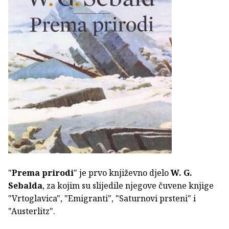
"
Prema prirodi
" je prvo književno djelo
W. G.
Sebalda
, za kojim su slijedile njegove čuvene knjige
"Vrtoglavica", "Emigranti", "Saturnovi prsteni" i
"Austerlitz".