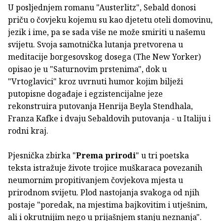
U posljednjem romanu "Austerlitz", Sebald donosi
priču o čovjeku kojemu su kao djetetu oteli domovinu,
jezik i ime, pa se sada više ne može smiriti u našemu
svijetu. Svoja samotnička lutanja pretvorena u
meditacije borgesovskog dosega (The New Yorker)
opisao je u "Saturnovim prstenima", dok u
"Vrtoglavici" kroz uvrnuti humor kojim bilježi
putopisne događaje i egzistencijalne jeze
rekonstruira putovanja Henrija Beyla Stendhala,
Franza Kafke i dvaju Sebaldovih putovanja - u Italiju i
rodni kraj.
Pjesnička zbirka "
Prema prirodi
" u tri poetska
teksta istražuje živote trojice muškaraca povezanih
neumornim propitivanjem čovjekova mjesta u
prirodnom svijetu. Plod nastojanja svakoga od njih
postaje "poredak, na mjestima bajkovitim i utješnim,
ali i okrutnijim nego u prijašnjem stanju neznanja".