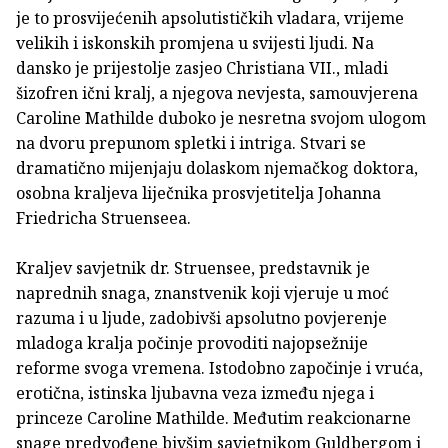
je to prosvijećenih apsolutističkih vladara, vrijeme
velikih i iskonskih promjena u svijesti ljudi. Na
dansko je prijestolje zasjeo Christiana VII., mladi
šizofren ični kralj, a njegova nevjesta, samouvjerena
Caroline Mathilde duboko je nesretna svojom ulogom
na dvoru prepunom spletki i intriga. Stvari se
dramatično mijenjaju dolaskom njemačkog doktora,
osobna kraljeva liječnika prosvjetitelja Johanna
Friedricha Struenseea.
Kraljev savjetnik dr. Struensee, predstavnik je
naprednih snaga, znanstvenik koji vjeruje u moć
razuma i u ljude, zadobivši apsolutno povjerenje
mladoga kralja počinje provoditi najopsežnije
reforme svoga vremena. Istodobno započinje i vruća,
erotična, istinska ljubavna veza između njega i
princeze Caroline Mathilde. Međutim reakcionarne
snage predvođene bivšim savjetnikom Guldbergom i