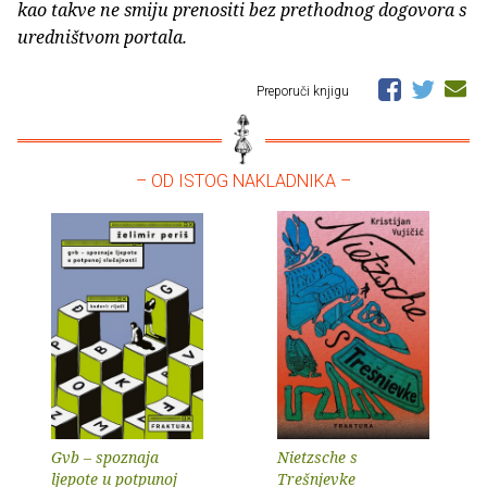
kao takve ne smiju prenositi bez prethodnog dogovora s
uredništvom portala.
Preporuči knjigu
– OD ISTOG NAKLADNIKA –
Gvb – spoznaja
Nietzsche s
ljepote u potpunoj
Trešnjevke