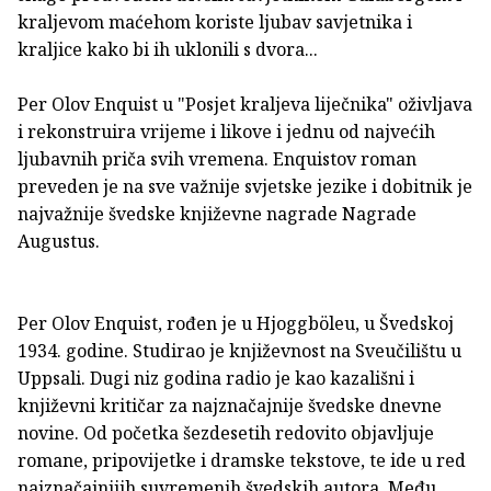
kraljevom maćehom koriste ljubav savjetnika i
kraljice kako bi ih uklonili s dvora...
Per Olov Enquist u "Posjet kraljeva liječnika" oživljava
i rekonstruira vrijeme i likove i jednu od najvećih
ljubavnih priča svih vremena. Enquistov roman
preveden je na sve važnije svjetske jezike i dobitnik je
najvažnije švedske književne nagrade Nagrade
Augustus.
Per Olov Enquist, rođen je u Hjoggböleu, u Švedskoj
1934. godine. Studirao je književnost na Sveučilištu u
Uppsali. Dugi niz godina radio je kao kazališni i
književni kritičar za najznačajnije švedske dnevne
novine. Od početka šezdesetih redovito objavljuje
romane, pripovijetke i dramske tekstove, te ide u red
najznačajnijih suvremenih švedskih autora. Među