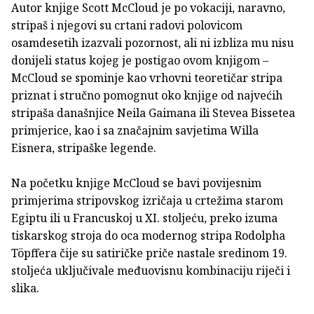
Autor knjige Scott McCloud je po vokaciji, naravno,
stripaš i njegovi su crtani radovi polovicom
osamdesetih izazvali pozornost, ali ni izbliza mu nisu
donijeli status kojeg je postigao ovom knjigom –
McCloud se spominje kao vrhovni teoretičar stripa
priznat i stručno pomognut oko knjige od najvećih
stripaša današnjice Neila Gaimana ili Stevea Bissetea
primjerice, kao i sa značajnim savjetima Willa
Eisnera, stripaške legende.
Na početku knjige McCloud se bavi povijesnim
primjerima stripovskog izričaja u crtežima starom
Egiptu ili u Francuskoj u XI. stoljeću, preko izuma
tiskarskog stroja do oca modernog stripa Rodolpha
Töpffera čije su satiričke priče nastale sredinom 19.
stoljeća uključivale međuovisnu kombinaciju riječi i
slika.