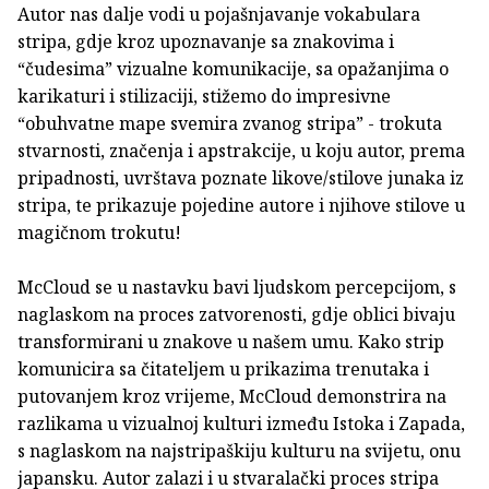
Autor nas dalje vodi u pojašnjavanje vokabulara
stripa, gdje kroz upoznavanje sa znakovima i
“čudesima” vizualne komunikacije, sa opažanjima o
karikaturi i stilizaciji, stižemo do impresivne
“obuhvatne mape svemira zvanog stripa” - trokuta
stvarnosti, značenja i apstrakcije, u koju autor, prema
pripadnosti, uvrštava poznate likove/stilove junaka iz
stripa, te prikazuje pojedine autore i njihove stilove u
magičnom trokutu!
McCloud se u nastavku bavi ljudskom percepcijom, s
naglaskom na proces zatvorenosti, gdje oblici bivaju
transformirani u znakove u našem umu. Kako strip
komunicira sa čitateljem u prikazima trenutaka i
putovanjem kroz vrijeme, McCloud demonstrira na
razlikama u vizualnoj kulturi između Istoka i Zapada,
s naglaskom na najstripaškiju kulturu na svijetu, onu
japansku. Autor zalazi i u stvaralački proces stripa