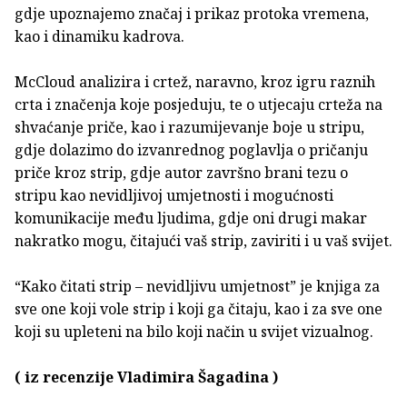
gdje upoznajemo značaj i prikaz protoka vremena,
kao i dinamiku kadrova.
McCloud analizira i crtež, naravno, kroz igru raznih
crta i značenja koje posjeduju, te o utjecaju crteža na
shvaćanje priče, kao i razumijevanje boje u stripu,
gdje dolazimo do izvanrednog poglavlja o pričanju
priče kroz strip, gdje autor završno brani tezu o
stripu kao nevidljivoj umjetnosti i mogućnosti
komunikacije među ljudima, gdje oni drugi makar
nakratko mogu, čitajući vaš strip, zaviriti i u vaš svijet.
“Kako čitati strip – nevidljivu umjetnost” je knjiga za
sve one koji vole strip i koji ga čitaju, kao i za sve one
koji su upleteni na bilo koji način u svijet vizualnog.
( iz recenzije Vladimira Šagadina )