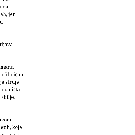
vima,
ah, jer
cu
tljava
romanu
 u filmičan
e struje
 mu ništa
zbilje.
ravom
etih, koje
a je, uz