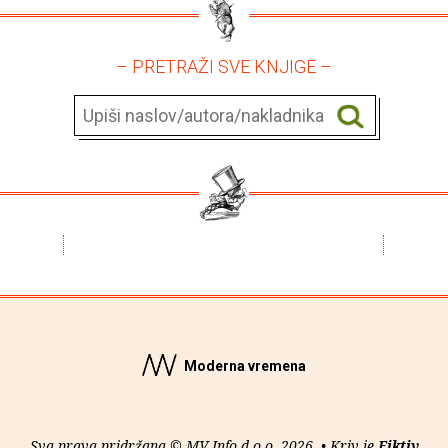
– PRETRAŽI SVE KNJIGE –
Moderna vremena
Sva prava pridržana © MV Info d.o.o. 2026. • Kriv je
Fiktiv