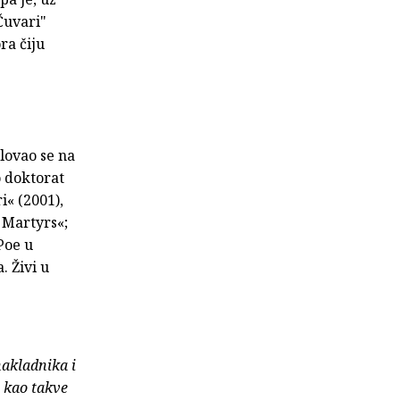
Čuvari"
ra čiju
olovao se na
o doktorat
i« (2001),
 Martyrs«;
Poe u
. Živi u
nakladnika i
e kao takve