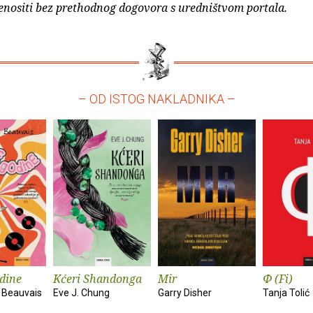
enositi bez prethodnog dogovora s uredništvom portala.
– OD ISTOG NAKLADNIKA –
dine
Kćeri Shandonga
Mir
Φ (Fi)
 Beauvais
Eve J. Chung
Garry Disher
Tanja Tolić