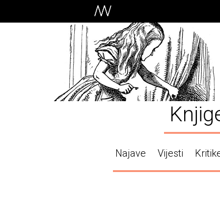
Knjig
Najave
Vijesti
Kritik