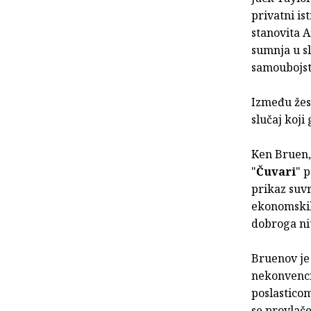
privatni is
stanovita A
sumnja u sl
samoubojst
Između žest
slučaj koji
Ken Bruen,
"
Čuvari
" 
prikaz suv
ekonomskih
dobroga nit
Bruenov je 
nekonvenci
poslasticom
se provlač