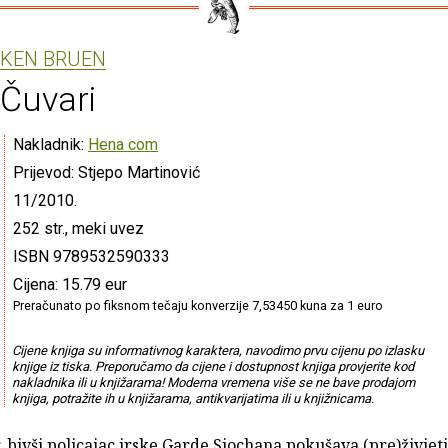
KEN BRUEN
Čuvari
Nakladnik:
Hena com
Prijevod: Stjepo Martinović
11/2010.
252 str., meki uvez
ISBN 9789532590333
Cijena: 15.79 eur
Preračunato po fiksnom tečaju konverzije 7,53450 kuna za 1 euro
Cijene knjiga su informativnog karaktera, navodimo prvu cijenu po izlasku
knjige iz tiska. Preporučamo da cijene i dostupnost knjiga provjerite kod
nakladnika ili u knjižarama! Moderna vremena više se ne bave prodajom
knjiga, potražite ih u knjižarama, antikvarijatima ili u knjižnicama.
, bivši policajac irske Garde Siochana pokušava (pre)živjet