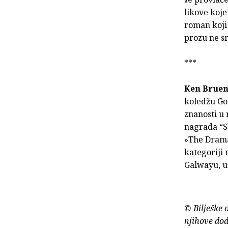
likove koje
roman koji 
prozu ne s
***
Ken Brue
koledžu Gor
znanosti u 
nagrada “S
»The Drama
kategoriji 
Galwayu, u 
© Bilješke 
njihove dod