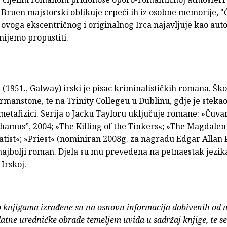
 Bruen majstorski oblikuje crpeći ih iz osobne memorije, "
ovoga ekscentričnog i originalnog Irca najavljuje kao auto
mijemo propustiti.
n
(1951., Galway) irski je pisac kriminalističkih romana. Šk
manstone, te na Trinity Collegeu u Dublinu, gdje je steka
metafizici. Serija o Jacku Tayloru uključuje romane: »Čuvar
hamus”, 2004; »The Killing of the Tinkers«; »The Magdalen
tist«; »Priest« (nominiran 2008g. za nagradu Edgar Allan 
najbolji roman. Djela su mu prevedena na petnaestak jezika
Irskoj.
o knjigama izrađene su na osnovu informacija dobivenih od 
atne uredničke obrade temeljem uvida u sadržaj knjige, te s