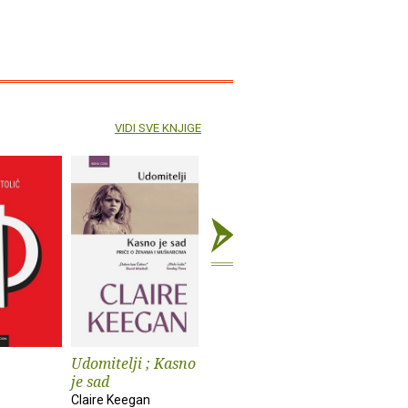
VIDI SVE KNJIGE
Udomitelji ; Kasno
Čast
Teška vo
je sad
Elif Shafak
Pia Prezelj
Claire Keegan