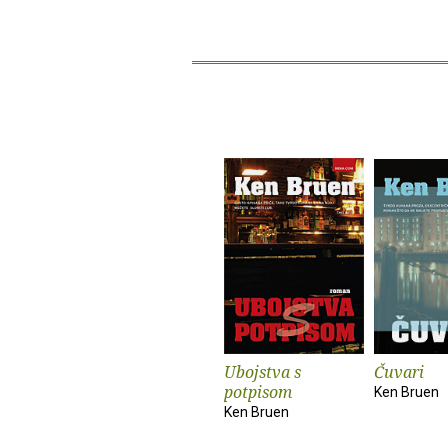
Ubojstva s
Čuvari
potpisom
Ken Bruen
Ken Bruen