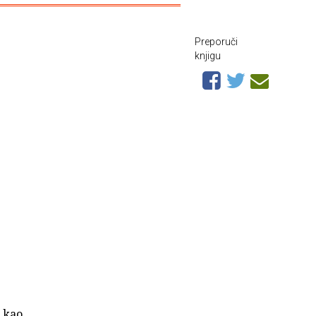
Preporuči
knjigu
i kao