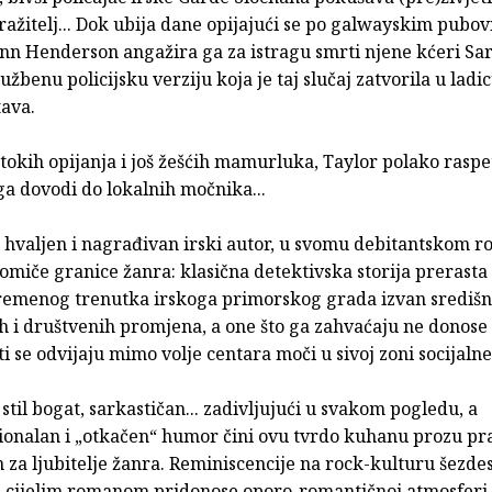
tražitelj... Dok ubija dane opijajući se po galwayskim pubo
nn Henderson angažira ga za istragu smrti njene kćeri Sar
užbenu policijsku verziju koja je taj slučaj zatvorila u ladi
ava.
okih opijanja i još žešćih mamurluka, Taylor polako raspe
 ga dovodi do lokalnih močnika...
 hvaljen i nagrađivan irski autor, u svomu debitantskom 
pomiče granice žanra: klasična detektivska storija prerasta
remenog trenutka irskoga primorskog grada izvan središnj
 i društvenih promjena, a one što ga zahvaćaju ne donose
i se odvijaju mimo volje centara moči u sivoj zoni socijalne 
stil bogat, sarkastičan... zadivljujući u svakom pogledu, a
onalan i „otkačen“ humor čini ovu tvrdo kuhanu prozu p
 za ljubitelje žanra. Reminiscencije na rock-kulturu šezdes
e cijelim romanom pridonose oporo-romantičnoj atmosferi p