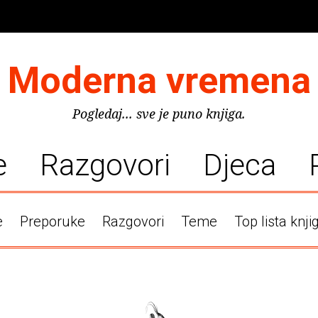
Moderna vremena
Pogledaj... sve je puno knjiga.
e
Razgovori
Djeca
e
Preporuke
Razgovori
Teme
Top lista knji