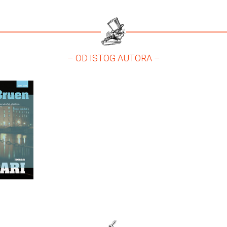
– OD ISTOG AUTORA –