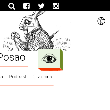
Posao
ga
Podcast
Čitaonica