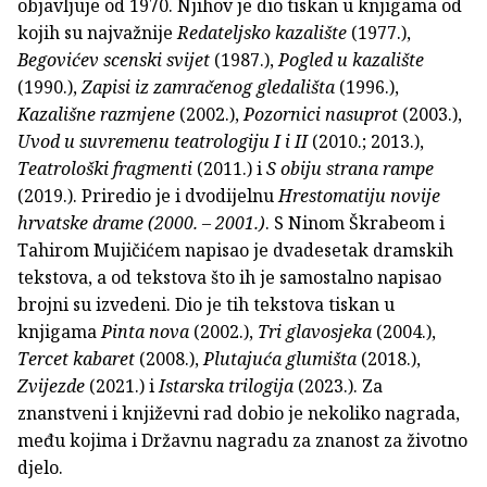
objavljuje od 1970. Njihov je dio tiskan u knjigama od
kojih su najvažnije
Redateljsko kazalište
(1977.),
Begovićev scenski svijet
(1987.),
Pogled u kazalište
(1990.),
Zapisi iz zamračenog gledališta
(1996.),
Kazališne razmjene
(2002.),
Pozornici nasuprot
(2003.),
Uvod u suvremenu teatrologiju I i II
(2010.; 2013.),
Teatrološki fragmenti
(2011.) i
S obiju strana rampe
(2019.). Priredio je i dvodijelnu
Hrestomatiju novije
hrvatske drame (2000. – 2001.)
. S Ninom Škrabeom i
Tahirom Mujičićem napisao je dvadesetak dramskih
tekstova, a od tekstova što ih je samostalno napisao
brojni su izvedeni. Dio je tih tekstova tiskan u
knjigama
Pinta nova
(2002.),
Tri glavosjeka
(2004.),
Tercet kabaret
(2008.),
Plutajuća glumišta
(2018.),
Zvijezde
(2021.) i
Istarska trilogija
(2023.). Za
znanstveni i književni rad dobio je nekoliko nagrada,
među kojima i Državnu nagradu za znanost za životno
djelo.