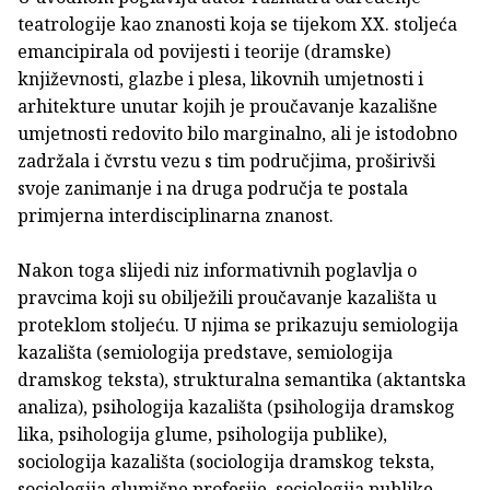
teatrologije kao znanosti koja se tijekom XX. stoljeća
emancipirala od povijesti i teorije (dramske)
književnosti, glazbe i plesa, likovnih umjetnosti i
arhitekture unutar kojih je proučavanje kazališne
umjetnosti redovito bilo marginalno, ali je istodobno
zadržala i čvrstu vezu s tim područjima, proširivši
svoje zanimanje i na druga područja te postala
primjerna interdisciplinarna znanost.
Nakon toga slijedi niz informativnih poglavlja o
pravcima koji su obilježili proučavanje kazališta u
proteklom stoljeću. U njima se prikazuju semiologija
kazališta (semiologija predstave, semiologija
dramskog teksta), strukturalna semantika (aktantska
analiza), psihologija kazališta (psihologija dramskog
lika, psihologija glume, psihologija publike),
sociologija kazališta (sociologija dramskog teksta,
sociologija glumišne profesije, sociologija publike,