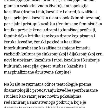
gluma u svakodnevnom životu), antropologija
kazališta (drama i mit/kazalište i obred, kazalište i
igra, primjena kazališta u antropološkim sintezama),
parcijalni pristupi kazalištu (feminizam: feministička
kritika pozicije žene u drami i glumišnoj profesiji,
feministička kritika ženskoga dramskog pisama i
ženske izvedbe, ženski pogled u kazalište;
interkulturalizam: kazališne razmjene između
različitih kultura po sinkronijskoj i dijakronijskoj crti;
novi historizam: kazalište i moć, kazalište i kruženje
kulturnih energija; queer studies: kazalište i
marginalizirane društvene skupine).
Na kraju se razmatra odnos teatrologije prema
dramatologiji i proučavanju izvedbe (performance
studies) kao razmjerno novim pokušajima
redefiniranja znanstvenoga područja koje je