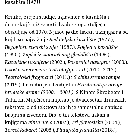
kazališta HAZU.
Kritike, eseje i studije, uglavnom o kazalištu i
dramskoj književnosti dvadesetoga stoljeća,
objavljuje od 1970. Njihov je dio tiskan u knjigama od
kojih su najvažnije
Redateljsko kazalište
(1977.),
Begovićev scenski svijet
(1987.),
Pogled u kazalište
(1990.),
Zapisi iz zamračenog gledališta
(1996.),
Kazališne razmjene
(2002.),
Pozornici nasuprot
(2003.),
Uvod u suvremenu teatrologiju I i II
(2010.; 2013.),
Teatrološki fragmenti
(2011.) i
S obiju strana rampe
(2019.). Priredio je i dvodijelnu
Hrestomatiju novije
hrvatske drame (2000. – 2001.)
. S Ninom Škrabeom i
Tahirom Mujičićem napisao je dvadesetak dramskih
tekstova, a od tekstova što ih je samostalno napisao
brojni su izvedeni. Dio je tih tekstova tiskan u
knjigama
Pinta nova
(2002.),
Tri glavosjeka
(2004.),
Tercet kabaret
(2008.),
Plutajuća glumišta
(2018.),