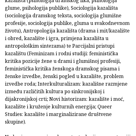
kazališta (psihologija dramskog lika, psihologija
glume, psihologija publike), Sociologija kazališta
(sociologija dramskog teksta, sociologija glumišne
profesije, sociologija publike, gluma u svakodnevnom
životu), Antropologija kazališta (drama i mit/kazalište
i obred, kazalište i igra, primjena kazališta u
antropološkim sintezama) te Parcijalni pristupi
kazalištu (Feminizam i rodni studiji: feministička
kritika pozicije žene u drami i glumišnoj profesiji,
feministička kritika ženskoga dramskog pisama i
ženske izvedbe, ženski pogled u kazalište, problem
izvedbe roda; Interkulturalizam: kazališne razmjene
između različitih kultura po sinkronijskoj i
dijakronijskoj crti; Novi historizam: kazalište i moć,
kazalište i kruženje kulturnih energija; Queer
Studies: kazalište i marginalizirane društvene
skupine).