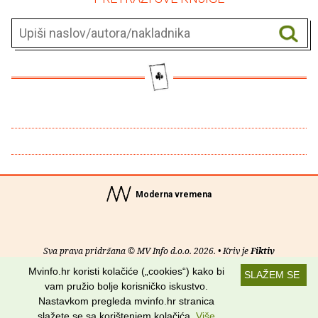
Moderna vremena
Sva prava pridržana © MV Info d.o.o. 2026. • Kriv je
Fiktiv
Mvinfo.hr koristi kolačiće („cookies“) kako bi
SLAŽEM SE
O nama
•
Pomoć
•
Uvjeti korištenja
•
RSS kanali
vam pružio bolje korisničko iskustvo.
Nastavkom pregleda mvinfo.hr stranica
Potraži nas na:
slažete se sa korištenjem kolačića.
Više