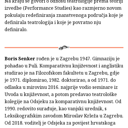
Na kraju se govori o odnosu teatrologije prema teoriji
izvedbe (Performance Studies) kao razmjerno novom
pokušaju redefiniranja znanstvenoga područja koje je
definirala teatrologija i koje je povratno nju
definiralo.
Boris Senker
rođen je u Zagrebu 1947. Gimnaziju je
pohađao u Puli. Komparativnu književnost i anglistiku
studirao je na Filozofskom fakultetu u Zagrebu, gdje
je 1971. diplomirao, 1982. doktorirao, a od 1971. do
odlaska u mirovinu 2016. najprije vodio seminare iz
Uvoda u književnost, a potom predavao teatrološke
kolegije na Odsjeku za komparativnu književnost. Od
1990. redovito surađuje, kao vanjski urednik, s
Leksikografskim zavodom Miroslav Krleža u Zagrebu.
Od 2018. voditelj je Odsjeka za povijest hrvatskoga