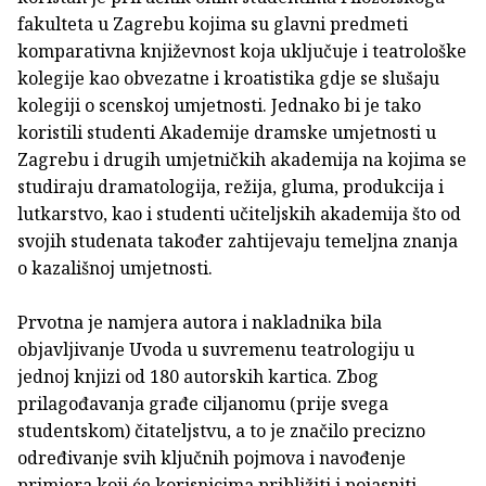
fakulteta u Zagrebu kojima su glavni predmeti
komparativna književnost koja uključuje i teatrološke
kolegije kao obvezatne i kroatistika gdje se slušaju
kolegiji o scenskoj umjetnosti. Jednako bi je tako
koristili studenti Akademije dramske umjetnosti u
Zagrebu i drugih umjetničkih akademija na kojima se
studiraju dramatologija, režija, gluma, produkcija i
lutkarstvo, kao i studenti učiteljskih akademija što od
svojih studenata također zahtijevaju temeljna znanja
o kazališnoj umjetnosti.
Prvotna je namjera autora i nakladnika bila
objavljivanje Uvoda u suvremenu teatrologiju u
jednoj knjizi od 180 autorskih kartica. Zbog
prilagođavanja građe ciljanomu (prije svega
studentskom) čitateljstvu, a to je značilo precizno
određivanje svih ključnih pojmova i navođenje
primjera koji će korisnicima približiti i pojasniti