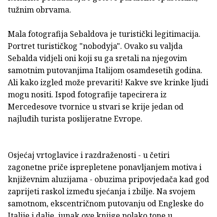
tužnim obrvama.
Mala fotografija Sebaldova je turistički legitimacija.
Portret turističkog "nobodyja". Ovako su valjda
Sebalda vidjeli oni koji su ga sretali na njegovim
samotnim putovanjima Italijom osamdesetih godina.
Ali kako izgled može prevariti! Kakve sve krinke ljudi
mogu nositi. Ispod fotografije tapecirera iz
Mercedesove tvornice u stvari se krije jedan od
najluđih turista poslijeratne Evrope.
Osjećaj vrtoglavice i razdraženosti - u četiri
zagonetne priče isprepletene ponavljanjem motiva i
književnim aluzijama - obuzima pripovjedača kad god
zaprijeti raskol između sjećanja i zbilje. Na svojem
samotnom, ekscentričnom putovanju od Engleske do
Italije i dalje, junak ove knjige polako tone u