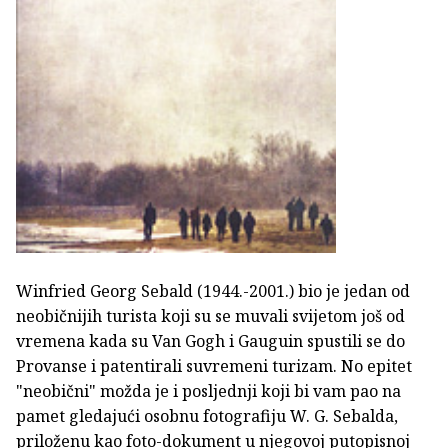
Winfried Georg Sebald (1944.-2001.) bio je jedan od
neobičnijih turista koji su se muvali svijetom još od
vremena kada su Van Gogh i Gauguin spustili se do
Provanse i patentirali suvremeni turizam. No epitet
"neobični" možda je i posljednji koji bi vam pao na
pamet gledajući osobnu fotografiju W. G. Sebalda,
priloženu kao foto-dokument u njegovoj putopisnoj