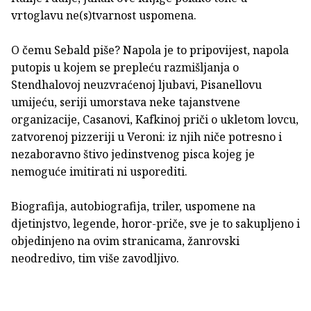
vrtoglavu ne(s)tvarnost uspomena.
O čemu Sebald piše? Napola je to pripovijest, napola
putopis u kojem se prepleću razmišljanja o
Stendhalovoj neuzvraćenoj ljubavi, Pisanellovu
umijeću, seriji umorstava neke tajanstvene
organizacije, Casanovi, Kafkinoj priči o ukletom lovcu,
zatvorenoj pizzeriji u Veroni: iz njih niče potresno i
nezaboravno štivo jedinstvenog pisca kojeg je
nemoguće imitirati ni usporediti.
Biografija, autobiografija, triler, uspomene na
djetinjstvo, legende, horor-priče, sve je to sakupljeno i
objedinjeno na ovim stranicama, žanrovski
neodredivo, tim više zavodljivo.