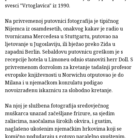
svesci "Vrtoglavica" iz 1990.
Na privremenoj putovnici fotografija je tipičnog
Nijemca iz osamdesetih, onakvog kakav je radio u
tvornicama Mercedesa u Stuttgartu, putovao na
ljetovanje u Jugoslaviju, ili bježao preko Zida u
zapadni Berlin. Sebaldovu putovnicu greškom je s
recepcije hotela u Limoneu odnio stanoviti herr Doll. S
privremenom dozvolom za kretanje tadašnji profesor
evropske književnosti u Norwichu otputovao je do
Milana i u njemačkom konzulatu podigao
novoizrađenu iskaznicu za slobodno kretanje.
Na njoj je službena fotografija sredovječnog
muškarca unazad začešljane frizure, sa sjedim
zaliscima, naočalama širokih okvira, i gustim,
naglašeno ukošenim njemačkim brkovima koji se
komično podudaraju s gotovo paralelno spuštenim,