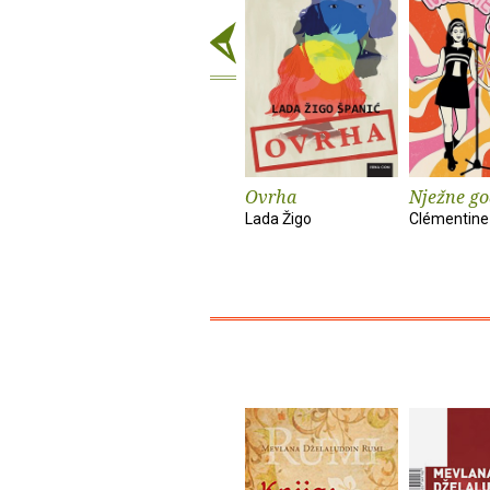
Ovrha
Nježne go
Lada Žigo
Clémentine