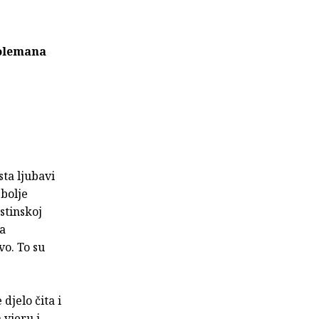
Colemana
sta ljubavi
jbolje
stinskoj
la
vo. To su
djelo čita i
 vjeru i