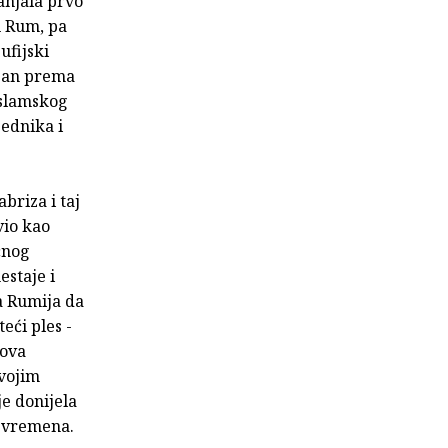
anjala prvo
u Rum, pa
ufijski
ajan prema
islamskog
ednika i
briza i taj
vio kao
čnog
estaje i
a Rumija da
eći ples -
sova
svojim
je donijela
h vremena.