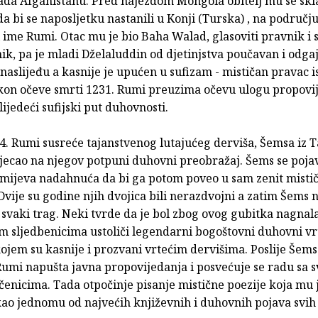
ada Afganistanu. Pred najezdom Mongola obitelj mu se skl
a bi se naposljetku nastanili u Konji (Turska) , na područj
 ime Rumi. Otac mu je bio Baha Walad, glasoviti pravnik i s
ik, pa je mladi Dželaluddin od djetinjstva poučavan i odg
aslijeđu a kasnije je upućen u sufizam - mističan pravac 
kon očeve smrti 1231. Rumi preuzima očevu ulogu propovij
lijedeći sufijski put duhovnosti.
. Rumi susreće tajanstvenog lutajućeg derviša, Šemsa iz Ta
tjecao na njegov potpuni duhovni preobražaj. Šems se poja
mijeva nadahnuća da bi ga potom poveo u sam zenit misti
 Dvije su godine njih dvojica bili nerazdvojni a zatim Šems n
 svaki trag. Neki tvrde da je bol zbog ovog gubitka nagnal
 sljedbenicima ustoliči legendarni bogoštovni duhovni vrt
ojem su kasnije i prozvani vrtećim dervišima. Poslije Šem
Rumi napušta javna propovijedanja i posvećuje se radu sa 
čenicima. Tada otpočinje pisanje mistične poezije koja mu 
kao jednomu od najvećih književnih i duhovnih pojava svi