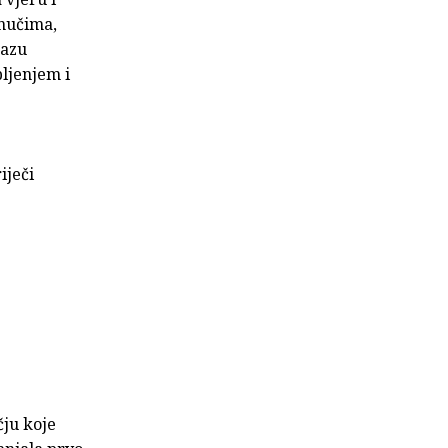
nučima,
tazu
pljenjem i
iječi
čju koje