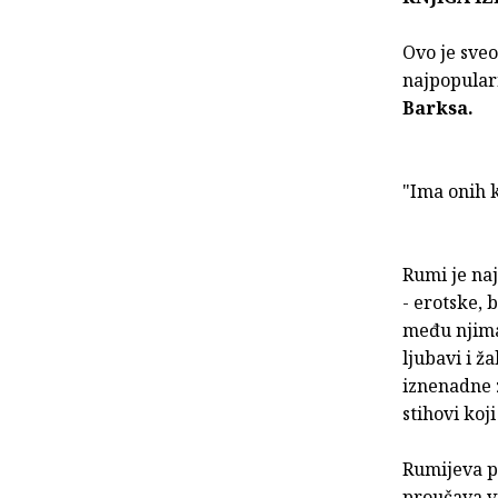
Ovo je sveo
najpopular
Barksa.
"Ima onih k
Rumi je naj
- erotske, 
među njima.
ljubavi i ž
iznenadne z
stihovi koj
Rumijeva po
proučava vi