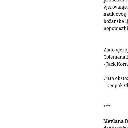
vjerovanje
nauk ovog s
božanske lj
nepopustlj
Zlato vjero
Colemana 
- Jack Korn
Čista eksta
- Deepak Ch
***
Mevlana D