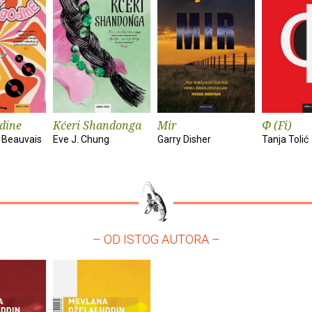
dine
Kćeri Shandonga
Mir
Φ (Fi)
 Beauvais
Eve J. Chung
Garry Disher
Tanja Tolić
– OD ISTOG AUTORA –