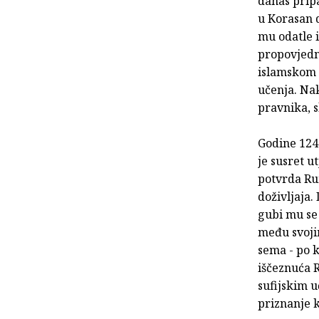
danas prip
u Korasan d
mu odatle i
propovjedn
islamskom n
učenja. Na
pravnika, s
Godine 1244
je susret u
potvrda Ru
doživljaja.
gubi mu se
među svojim
sema - po k
iščeznuća 
sufijskim u
priznanje 