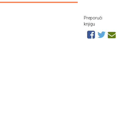
Preporuči
knjigu