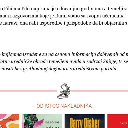
o Fihi ma Fihi napisana je u kasnijim godinama a temelji s
ma i razgovorima koje je Rumi vodio sa svojim učenicima.
e naravi, ona rabi usporedbe i prispodobe da bi objasnila s
o knjigama izrađene su na osnovu informacija dobivenih od 
atne uredničke obrade temeljem uvida u sadržaj knjige, te s
enositi bez prethodnog dogovora s uredništvom portala.
– OD ISTOG NAKLADNIKA –