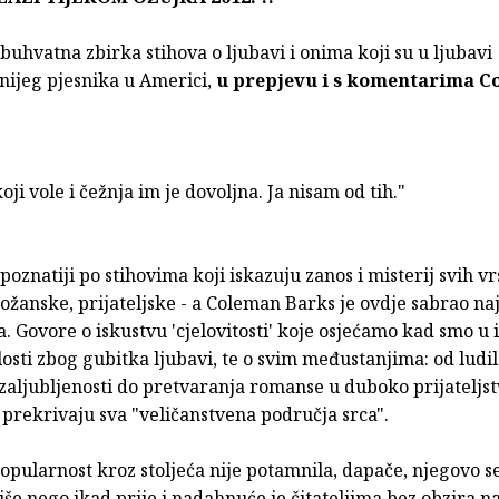
buhvatna zbirka stihova o ljubavi i onima koji su u ljubavi
nijeg pjesnika u Americi,
u prepjevu i s komentarima 
oji vole i čežnja im je dovoljna. Ja nisam od tih."
poznatiji po stihovima koji iskazuju zanos i misterij svih vr
božanske, prijateljske - a Coleman Barks je ovdje sabrao na
 Govore o iskustvu 'cjelovitosti' koje osjećamo kad smo u i
alosti zbog gubitka ljubavi, te o svim međustanjima: od ludi
aljubljenosti do pretvaranja romanse u duboko prijateljst
i prekrivaju sva "veličanstvena područja srca".
pularnost kroz stoljeća nije potamnila, dapače, njegovo se 
še nego ikad prije i nadahnuće je čitateljima bez obzira na