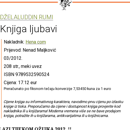
DŽELALUDDIN RUMI
Knjiga ljubavi
Nakladnik:
Hena com
Prijevod: Nenad Maljković
03/2012.
208 str., meki uvez
ISBN 9789532590524
Cijena: 17.12 eur
Preračunato po fiksnom tečaju konverzije 7,53450 kuna za 1 euro
Cijene knjiga su informativnog karaktera, navodimo prvu cijenu po izlasku
knjige iz tiska. Preporučamo da cijene i dostupnost knjiga provjerite kod
nakladnika ili u knjižarama! Moderna vremena više se ne bave prodajom
knjiga, potražite ih u knjižarama, antikvarijatima ili u knjižnicama.
LAZI TIJEKOM OŽUJKA 2012. !!