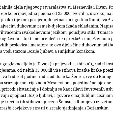
ajnija djela njegovog stvaralaštva su Mesnevija i Divan. Pr
, epsko pripovjedna poema od 25 000 dvostiha, u sroku, na
 jeziku tijekom posljednjih petnaestak godina Rumijeva živ
najvećim duhovnim remek-djelom ikada skladanim. Napisa
rihvaćenim svakodnevnim jezikom, poučljiva stila. Tumače
kog života i doktrine prepleću se i preslažu s mješavinom 
ovitih poslovica i metafora te ovo djelo čine duhovnim udž
lja vodi stazom Božije ljubavi a sufijskim korakom.
go glavno djelo je Divan (u prijevodu „zbirka"),, sadrži os
jesama, od nekih 35 000 ili više stihova kratke lirske poezi
iva trideset godine rada, od dolaska Šemsa, sve do Rumije
sa srazmjerno trijeznom Mesnevijom, pojedinačne pjesme 
u prirodi ekstatičnije i doimlju se kao izljevi čuvstvenih ush
avaju opojnost Božje ljubavi, i govore o najdubljim čežnja
 je trećina tih stihova upućena Šemsu, a Rumijevo izuzetno
brazbi čovjekove strasti u zrcalo sjedinjenja s Božanskim.