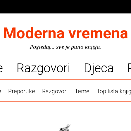
Moderna vremena
Pogledaj... sve je puno knjiga.
e
Razgovori
Djeca
e
Preporuke
Razgovori
Teme
Top lista knji