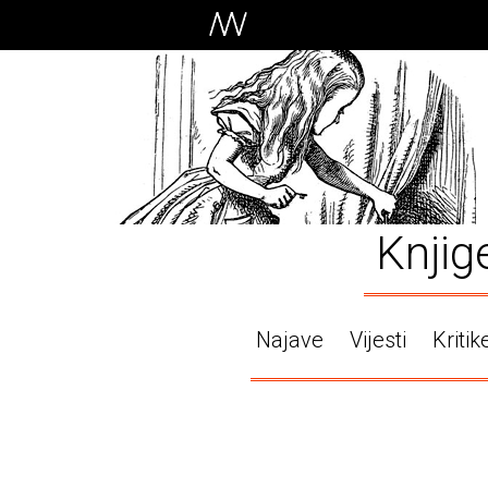
Knjig
Najave
Vijesti
Kritik