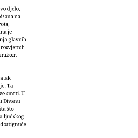
vo djelo,
pisana na
ota,
na je
nja glavnih
prosvjetnih
benikom
tatak
je. Ta
ve smrti. U
u Divanu
ita što
ma ljudskog
 dostignuće