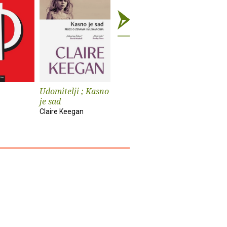
Udomitelji ; Kasno
Čast
Teška vo
je sad
Elif Shafak
Pia Prezelj
Claire Keegan