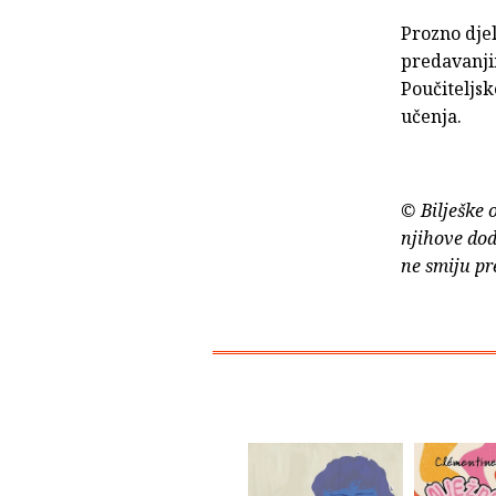
Prozno djel
predavanji
Poučiteljsk
učenja.
© Bilješke 
njihove dod
ne smiju pr