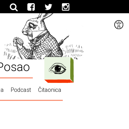
Posao
ga
Podcast
Čitaonica