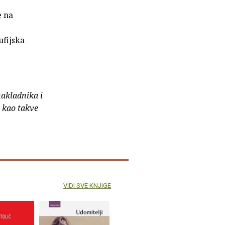
e na
ufijska
nakladnika i
e kao takve
VIDI SVE KNJIGE