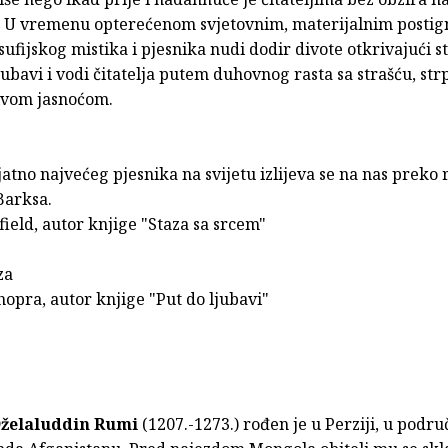
. U vremenu opterećenom svjetovnim, materijalnim postig
ufijskog mistika i pjesnika nudi dodir divote otkrivajući s
ubavi i vodi čitatelja putem duhovnog rasta sa strašću, str
ivom jasnoćom.
jatno najvećeg pjesnika na svijetu izlijeva se na nas preko r
Barksa.
field, autor knjige "Staza sa srcem"
za
opra, autor knjige "Put do ljubavi"
želaluddin Rumi
(1207.-1273.) rođen je u Perziji, u podru