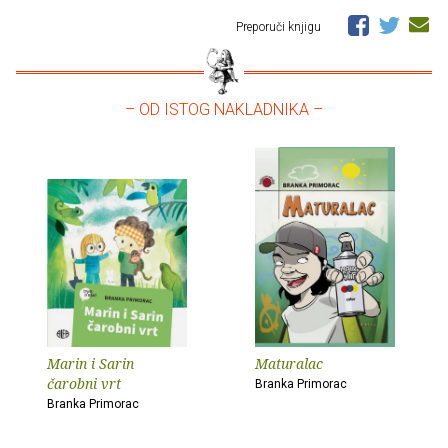
Preporuči knjigu
– OD ISTOG NAKLADNIKA –
Marin i Sarin
Maturalac
čarobni vrt
Branka Primorac
Branka Primorac