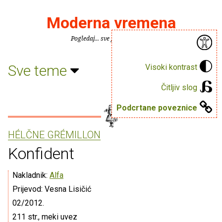
Moderna vremena
Pogledaj... sve je puno knjiga.
Sve teme
Visoki kontrast
Čitljiv slog
Podcrtane poveznice
HÉLČNE GRÉMILLON
Konfident
Nakladnik:
Alfa
Prijevod: Vesna Lisičić
02/2012.
211 str., meki uvez