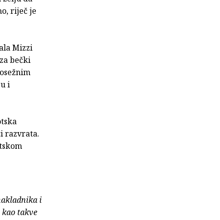
, riječ je
ala Mizzi
 za bečki
ekosežnim
u i
otska
i razvrata.
atskom
nakladnika i
e kao takve