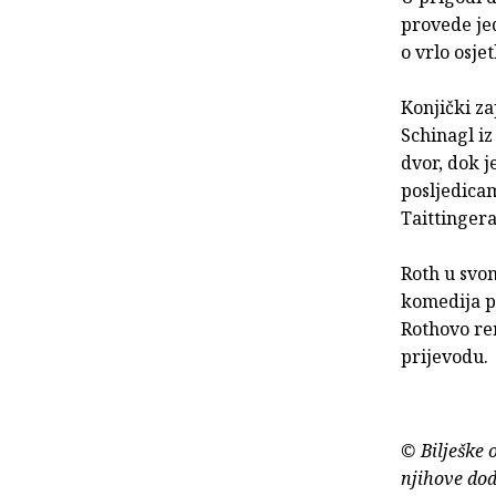
provede je
o vrlo osjetl
Konjički za
Schinagl iz
dvor, dok j
posljedicam
Taittingera
Roth u svom
komedija pr
Rothovo rem
prijevodu.
© Bilješke 
njihove dod