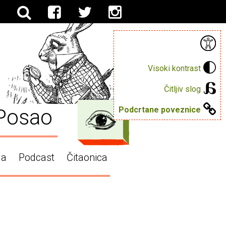
Visoki kontrast
Čitljiv slog
Posao
Podcrtane poveznice
ga
Podcast
Čitaonica