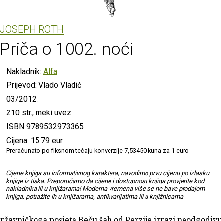
JOSEPH ROTH
Priča o 1002. noći
Nakladnik:
Alfa
Prijevod: Vlado Vladić
03/2012.
210 str., meki uvez
ISBN 9789532973365
Cijena: 15.79 eur
Preračunato po fiksnom tečaju konverzije 7,53450 kuna za 1 euro
Cijene knjiga su informativnog karaktera, navodimo prvu cijenu po izlasku
knjige iz tiska. Preporučamo da cijene i dostupnost knjiga provjerite kod
nakladnika ili u knjižarama! Moderna vremena više se ne bave prodajom
knjiga, potražite ih u knjižarama, antikvarijatima ili u knjižnicama.
ržavničkoga posjeta Beču šah od Perzije izrazi neodgodivu