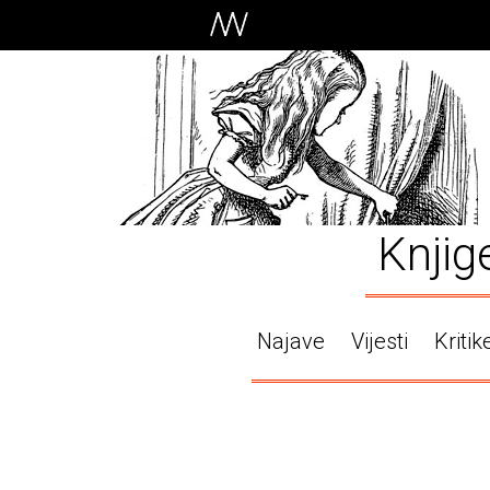
Knjig
Najave
Vijesti
Kritik