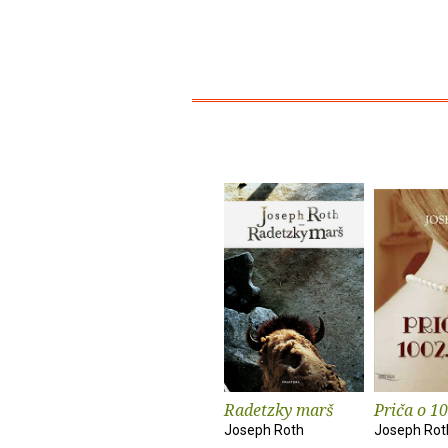
Radetzky marš
Priča o 10
Joseph Roth
Joseph Rot