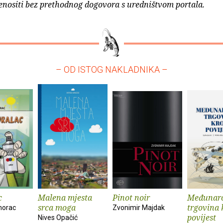
enositi bez prethodnog dogovora s uredništvom portala.
– OD ISTOG NAKLADNIKA –
c
Malena mjesta
Pinot noir
Međunar
srca moga
trgovina 
morac
Zvonimir Majdak
povijest
Nives Opačić