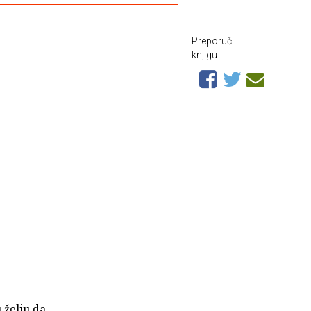
Preporuči
knjigu
 želju da