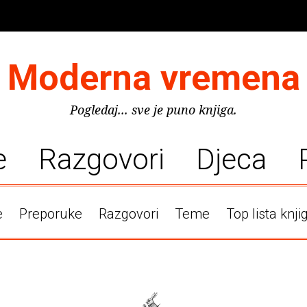
Moderna vremena
Pogledaj... sve je puno knjiga.
e
Razgovori
Djeca
e
Preporuke
Razgovori
Teme
Top lista knji