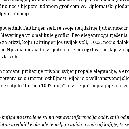
dnu noć s lijepom, udanom groficom W. Diplomatski gledano
jivoj situaciji.
povjednik Taittinger sjeti se svoje negdašnje ljubavnice: m
 Sieveringa vrlo nalikuje grofici. Evo elegantnoga rješenja
e za Mizzi, koju Taittinger još uvijek voli, ‘1002. noć’ s dal
a. Njezina naknada, vrijedna biserna ogrlica, postaje za nj
 zla kob.
 romanu prikazuje frivolni svijet propale elegancije, a er
etvara se u smrtnu ozbiljnost. Riječ je o veličanstvenoj slic
ek-djelo "Priča o 1002. noći" prvi se put pojavljuje u hrv
o knjigama izrađene su na osnovu informacija dobivenih od 
atne uredničke obrade temeljem uvida u sadržaj knjige, te s