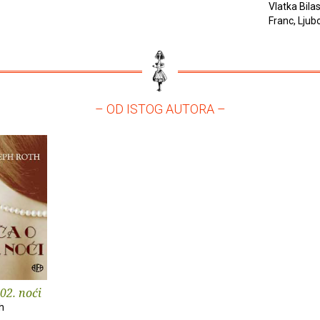
Vlatka Bila
Franc, Ljub
– OD ISTOG AUTORA –
02. noći
h