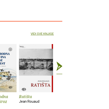
VIDI SVE KNJIGE
odna
Ratišta
Potjehovi
Šah
kroz
hologrami
Jean Rouaud
Vladimir C
Diana Zalar