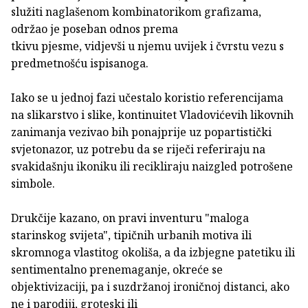
služiti naglašenom kombinatorikom grafizama,
održao je poseban odnos prema
tkivu pjesme, vidjevši u njemu uvijek i čvrstu vezu s
predmetnošću ispisanoga.
Iako se u jednoj fazi učestalo koristio referencijama
na slikarstvo i slike, kontinuitet Vladovićevih likovnih
zanimanja vezivao bih ponajprije uz popartistički
svjetonazor, uz potrebu da se riječi referiraju na
svakidašnju ikoniku ili recikliraju naizgled potrošene
simbole.
Drukčije kazano, on pravi inventuru "maloga
starinskog svijeta", tipičnih urbanih motiva ili
skromnoga vlastitog okoliša, a da izbjegne patetiku ili
sentimentalno prenemaganje, okreće se
objektivizaciji, pa i suzdržanoj ironičnoj distanci, ako
ne i parodiji, groteski ili