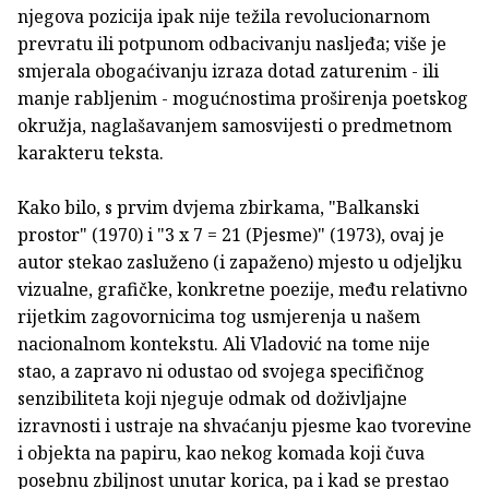
njegova pozicija ipak nije težila revolucionarnom
prevratu ili potpunom odbacivanju nasljeđa; više je
smjerala obogaćivanju izraza dotad zaturenim - ili
manje rabljenim - mogućnostima proširenja poetskog
okružja, naglašavanjem samosvijesti o predmetnom
karakteru teksta.
Kako bilo, s prvim dvjema zbirkama, "Balkanski
prostor" (1970) i "3 x 7 = 21 (Pjesme)" (1973), ovaj je
autor stekao zasluženo (i zapaženo) mjesto u odjeljku
vizualne, grafičke, konkretne poezije, među relativno
rijetkim zagovornicima tog usmjerenja u našem
nacionalnom kontekstu. Ali Vladović na tome nije
stao, a zapravo ni odustao od svojega specifičnog
senzibiliteta koji njeguje odmak od doživljajne
izravnosti i ustraje na shvaćanju pjesme kao tvorevine
i objekta na papiru, kao nekog komada koji čuva
posebnu zbiljnost unutar korica, pa i kad se prestao