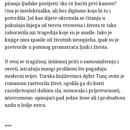
pitanja ljudske povijesti: tko će baciti prvi kamen?
Ona je intelektualka, ali bez diplome koja bi to i
potvrdila. Još kao dijete okrenula se čitanju u
pokušaju bijega od tereta vremena i života te tako
zaboravila niz tragedija koje su je snašle. Iako je
knjige nisu spasile od životnih neuspjeha, ipak su je
pretvorile u pomnog promatrača ljudi i života.
U ovoj se tragičnoj, intimnoj priči o samouništenju i
osveti, istražuju mnogi problemi što pogađaju
moderni svijet. Turska književnica Ayfer Tunç ovim je
romanom rastvorila život, ogolila ga do kosti
razotkrivajući dubinu zla, nemorala i prijetvornosti,
istovremeno opisujući pad jedne žene ali i probuđenu
nadu u bolje sutra.
***