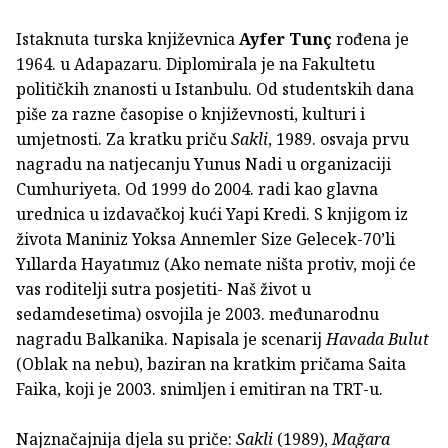
Istaknuta turska književnica
Ayfer
Tunç
rođena je
1964. u Adapazaru. Diplomirala je na Fakultetu
političkih znanosti u Istanbulu. Od studentskih dana
piše za razne časopise o književnosti, kulturi i
umjetnosti. Za kratku priču
Sakli
, 1989. osvaja prvu
nagradu na natjecanju Yunus Nadi u organizaciji
Cumhuriyeta. Od 1999 do 2004. radi kao glavna
urednica u izdavačkoj kući Yapi Kredi. S knjigom iz
života Maniniz Yoksa Annemler Size Gelecek-70’li
Yıllarda Hayatımız (Ako nemate ništa protiv, moji će
vas roditelji sutra posjetiti- Naš život u
sedamdesetima) osvojila je 2003. međunarodnu
nagradu Balkanika. Napisala je scenarij
Havada Bulut
(Oblak na nebu), baziran na kratkim pričama Saita
Faika, koji je 2003. snimljen i emitiran na TRT-u.
Najznačajnija djela su priče:
Sakli
(1989),
Mağara