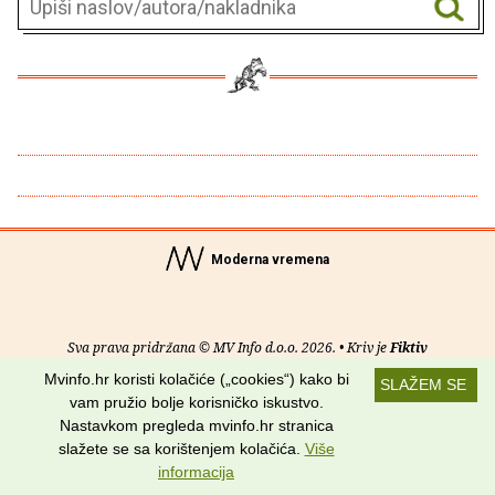
Moderna vremena
Sva prava pridržana © MV Info d.o.o. 2026. • Kriv je
Fiktiv
Mvinfo.hr koristi kolačiće („cookies“) kako bi
SLAŽEM SE
O nama
•
Pomoć
•
Uvjeti korištenja
•
RSS kanali
vam pružio bolje korisničko iskustvo.
Nastavkom pregleda mvinfo.hr stranica
Potraži nas na:
slažete se sa korištenjem kolačića.
Više
informacija