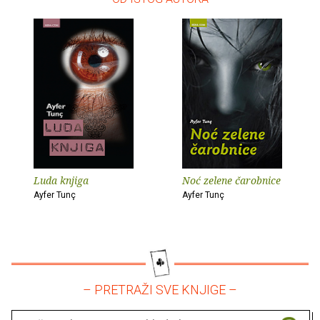
Luda knjiga
Noć zelene čarobnice
Ayfer Tunç
Ayfer Tunç
– PRETRAŽI SVE KNJIGE –