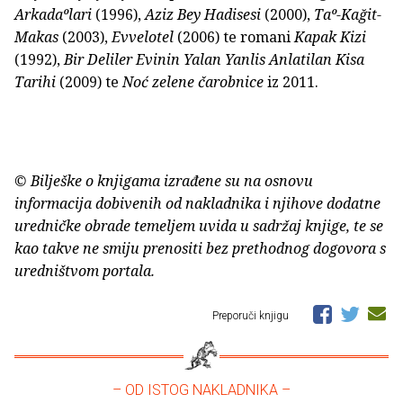
Arkadaºlari
(1996),
Aziz Bey Hadisesi
(2000),
Taº-Kağit-
Makas
(2003),
Evvelotel
(2006) te romani
Kapak Kizi
(1992),
Bir Deliler Evinin Yalan Yanlis Anlatilan Kisa
Tarihi
(2009) te
Noć zelene čarobnice
iz 2011.
© Bilješke o knjigama izrađene su na osnovu
informacija dobivenih od nakladnika i njihove dodatne
uredničke obrade temeljem uvida u sadržaj knjige, te se
kao takve ne smiju prenositi bez prethodnog dogovora s
uredništvom portala.
Preporuči knjigu
– OD ISTOG NAKLADNIKA –